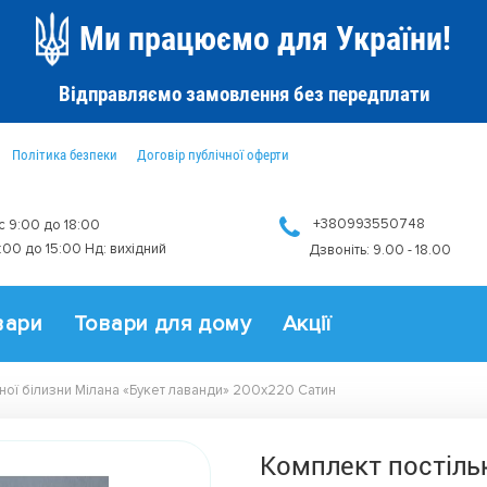
Ми працюємо для України!
Відправляємо замовлення без передплати
Політика безпеки
Договір публічної оферти
+380993550748
 с 9:00 до 18:00
9:00 до 15:00 Нд: вихідний
Дзвоніть: 9.00 - 18.00
вари
Товари для дому
Акції
ної білизни Мілана «Букет лаванди» 200x220 Сатин
Комплект постільн