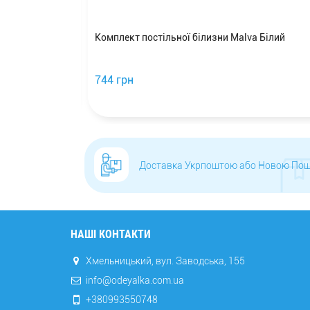
nfort
Комплект постільної білизни Malva Білий
язь
744 грн
Доставка Укрпоштою або Новою По
НАШІ КОНТАКТИ
Хмельницький, вул. Заводська, 155
info@odeyalka.com.ua
+380993550748