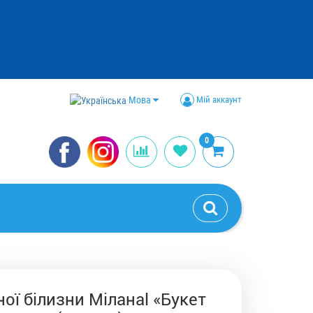
Мова
Мій аккаунт
0
ої білизни Міланаl «Букет