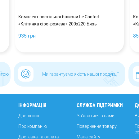
Комплект постільної білизни Le Confort
Ко
«Клітинка сіро-рожева» 200x220 Бязь
«К
935 грн
85
штою
Ми гарантуємо якість нашої продукції!
ІНФОРМАЦІЯ
СЛУЖБА ПІДТРИМКИ
Д
Дропшипінг
Зв’язатися з нами
В
Про компанію
Повернення товару
П
с
Доставка та оплата
Мапа сайту