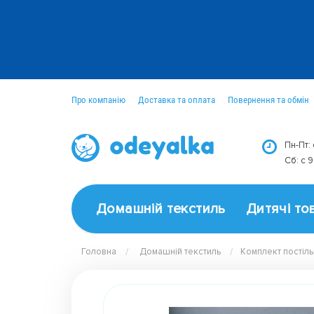
Про компанію
Доставка та оплата
Повернення та обмін
Оптовим покупцям
Новини
Пн-Пт:
Сб: c 
Домашній текстиль
Дитячі то
Головна
Домашній текстиль
Комплект постіль