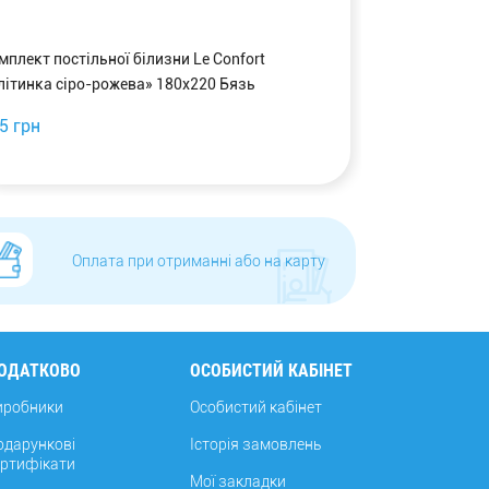
мплект постільної білизни Le Confort
Комплект пості
літинка сіро-рожева» 180x220 Бязь
«Клітинка сір
5 грн
750 грн
Оплата при отриманні або на карту
ОДАТКОВО
ОСОБИСТИЙ КАБІНЕТ
иробники
Особистий кабінет
одарункові
Історія замовлень
ертифікати
Мої закладки