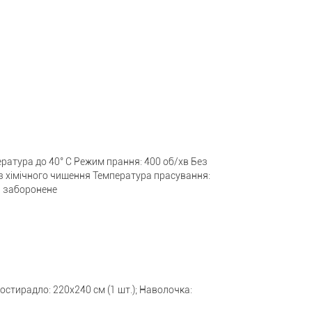
ратура до 40° C Режим прання: 400 об/хв Без
з хімічного чищення Температура прасування:
і заборонене
ростирадло: 220x240 см (1 шт.); Наволочка: