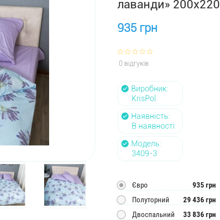
лаванди» 200x220
935 грн
0 відгуків
Виробник:
KrisPol
Наявність:
В наявності
Модель:
3409-3
Євро
935 грн
Полуторний
29 436 грн
Двоспальний
33 836 грн