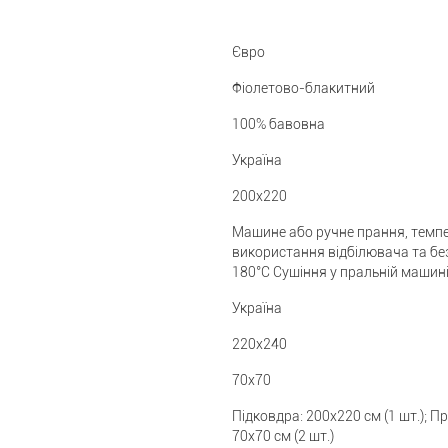
Євро
Фіолетово-блакитний
100% бавовна
Україна
200x220
Машине або ручне прання, темпе
використання відбілювача та бе
180°C Сушіння у пральній машин
Україна
220x240
70x70
Підковдра: 200x220 см (1 шт.); П
70x70 см (2 шт.)