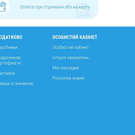
Оплата при отриманні або на карту
ОДАТКОВО
ОСОБИСТИЙ КАБІНЕТ
иробники
Особистий кабінет
одарункові
Історія замовлень
ертифікати
Мої закладки
артнери
Розсилка новин
овари зі знижкою