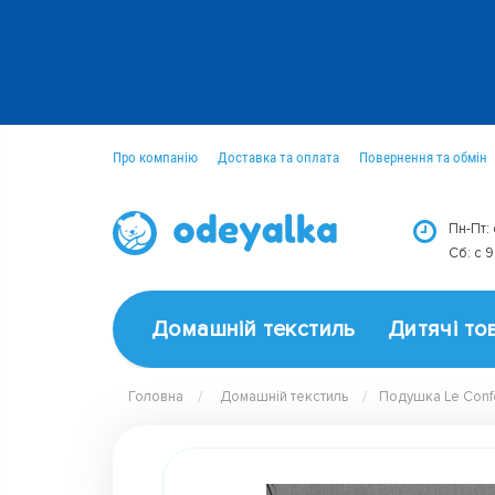
Про компанію
Доставка та оплата
Повернення та обмін
Оптовим покупцям
Новини
Пн-Пт:
Сб: c 
Домашній текстиль
Дитячі то
Головна
Домашній текстиль
Подушка Le Confo