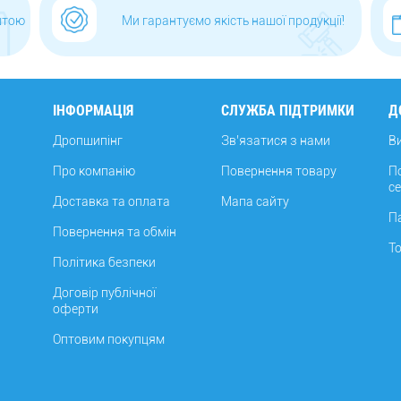
штою
Ми гарантуємо якість нашої продукції!
ІНФОРМАЦІЯ
СЛУЖБА ПІДТРИМКИ
Д
Дропшипінг
Зв’язатися з нами
В
Про компанію
Повернення товару
П
с
Доставка та оплата
Мапа сайту
П
Повернення та обмін
Т
Політика безпеки
Договір публічної
оферти
Оптовим покупцям