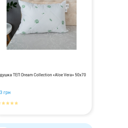
душка ТЕП Dream Collection «Aloe Vera» 50x70
Подушка ТЕП «
3 грн
389 грн