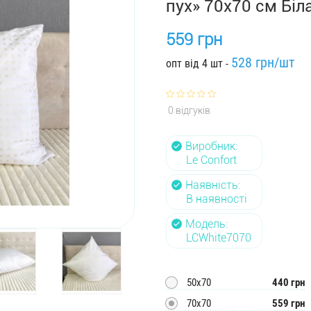
пух» 70х70 см Біл
559 грн
528 грн/шт
опт від 4 шт -
0 відгуків
Виробник:
Le Confort
Наявність:
В наявності
Модель:
LCWhite7070
50х70
440 грн
70х70
559 грн