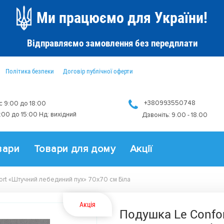
Ми працюємо для України!
Відправляємо замовлення без передплати
Політика безпеки
Договір публічної оферти
+380993550748
 с 9:00 до 18:00
9:00 до 15:00 Нд: вихідний
Дзвоніть: 9.00 - 18.00
вари
Товари для дому
Акції
rt «Штучний лебединий пух» 70х70 см Біла
Акція
Подушка Le Confo