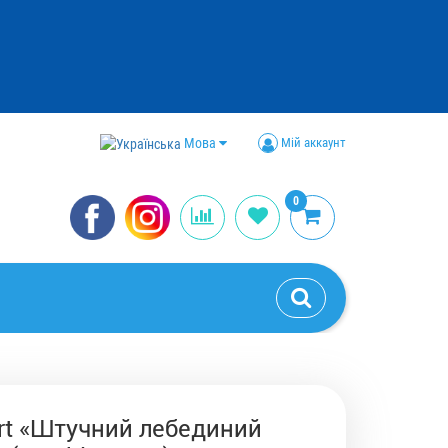
Мова
Мій аккаунт
0
rt «Штучний лебединий