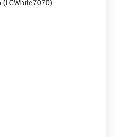
а (LCWhite7070)