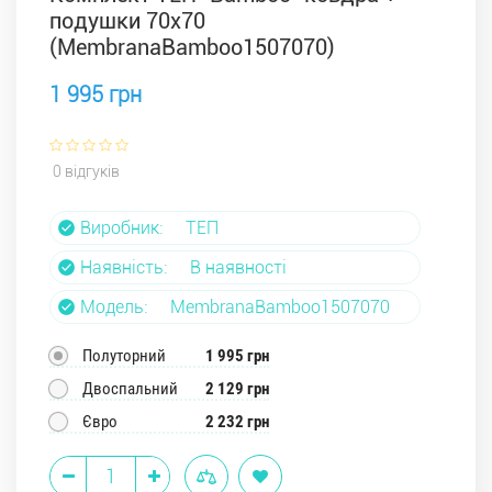
подушки 70х70
(МembranаBamboo1507070)
1 995 грн
0 відгуків
Виробник:
ТЕП
Наявність:
В наявності
Модель:
МembranаBamboo1507070
Полуторний
1 995 грн
Двоспальний
2 129 грн
Євро
2 232 грн