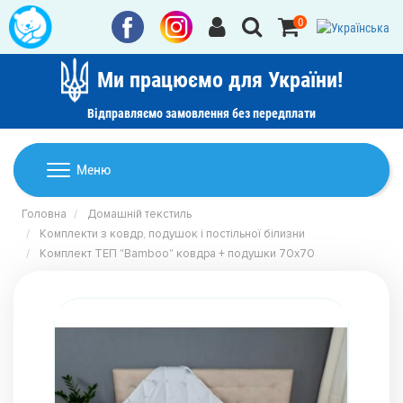
0
Ми працюємо для України!
Відправляємо замовлення без передплати
Домашній текстиль
Меню
Ковдри
Головна
Домашній текстиль
Дитячі товари
Комплекти з ковдр, подушок і постільної білизни
Подушки
Комплект ТЕП "Bamboo" ковдра + подушки 70х70
Дитячий текстиль
Постільна білизна
Товари для дому
Пледи
Машинки для стрижки та гоління
Акції
Покривала
Рушники
Наматрацники