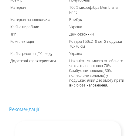
Розмір
Полуторний
Матеріал
100% мікрофібра Membrana
Print
Матеріал наповнювача
Бамбук
Країна виробник
Україна
Тип
Демісезонний
Комплектація
Ковдра 150х210 см, 2 подушки
70х70 см
Країна реєстрації бренду
Україна
Додаткові характеристики
Наявність знімного стьобаного
чохла (наповнювач 70%
бамбукове волокно, 30%
поліефірне волокно) у
подушках, який дає змогу прати
виріб без наповнення.
Рекомендації