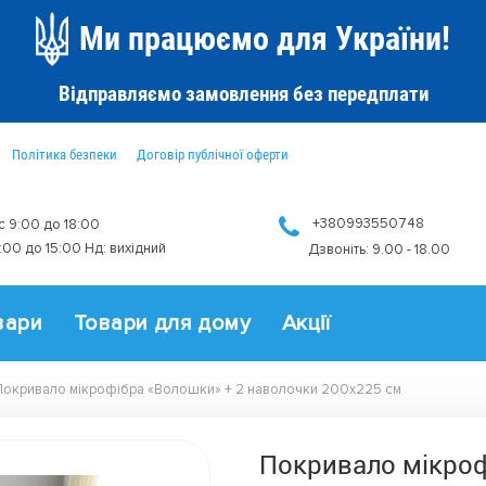
Ми працюємо для України!
Відправляємо замовлення без передплати
Політика безпеки
Договір публічної оферти
+380993550748
 с 9:00 до 18:00
9:00 до 15:00 Нд: вихідний
Дзвоніть: 9.00 - 18.00
вари
Товари для дому
Акції
Покривало мікрофібра «Волошки» + 2 наволочки 200х225 см
Покривало мікроф