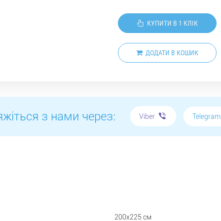
КУПИТИ В 1 КЛІК
ДОДАТИ В КОШИК
яжіться з нами через:
Telegra
Viber
200х225 см