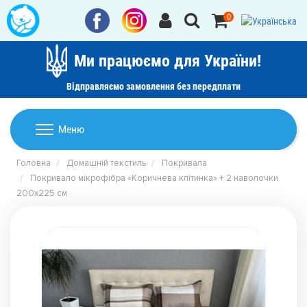
0
Ми працюємо для України!
Відправляємо замовлення без передплати
Домашній текстиль
Меню
Ковдри
Головна
Домашній текстиль
Покривала
Дитячі товари
Покривало мікрофібра «Коричнева клітинка» + 2 наволочки
Подушки
200х225 см
Дитячий текстиль
Постільна білизна
Товари для дому
Пледи
Машинки для стрижки та гоління
Акції
Покривала
Рушники
Наматрацники