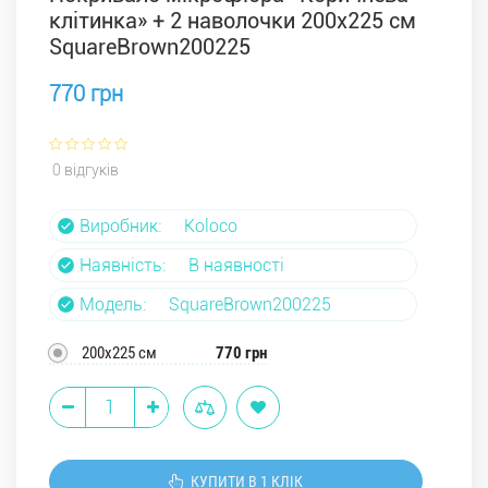
клітинка» + 2 наволочки 200х225 см
SquareBrown200225
770 грн
0 відгуків
Виробник:
Koloco
Наявність:
В наявності
Модель:
SquareBrown200225
200х225 см
770 грн
КУПИТИ В 1 КЛІК