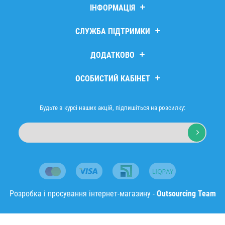
ІНФОРМАЦІЯ
Дропшипінг
СЛУЖБА ПІДТРИМКИ
Про компанію
Доставка та оплата
Зв’язатися з нами
ДОДАТКОВО
Повернення та обмін
Повернення товару
Політика безпеки
Мапа сайту
Виробники
ОСОБИСТИЙ КАБІНЕТ
Договір публічної оферти
Подарункові сертифікати
Оптовим покупцям
Партнери
Особистий кабінет
Товари зі знижкою
Історія замовлень
Будьте в курсі наших акцій, підпишіться на розсилку:
Мої закладки
Розсилка новин
Розробка і просування інтернет-магазину -
Outsourcing Team