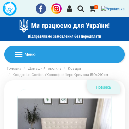
0
Ми працюємо для України!
Відправляємо замовлення без передплати
Домашній текстиль
Меню
Ковдри
Головна
Домашній текстиль
Ковдри
Дитячі товари
Ковдра Le Confort «Холлофайбер» Кремова 150х210см
Подушки
Дитячий текстиль
Постільна білизна
Новинка
Товари для дому
Пледи
Машинки для стрижки та гоління
Акції
Покривала
Рушники
Наматрацники