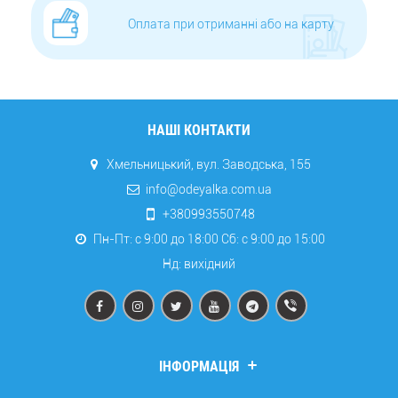
Оплата при отриманні або на карту
НАШІ КОНТАКТИ
Хмельницький, вул. Заводська, 155
info@odeyalka.com.ua
+380993550748
Пн-Пт: с 9:00 до 18:00 Сб: c 9:00 до 15:00
Нд: вихідний
ІНФОРМАЦІЯ
Дропшипінг