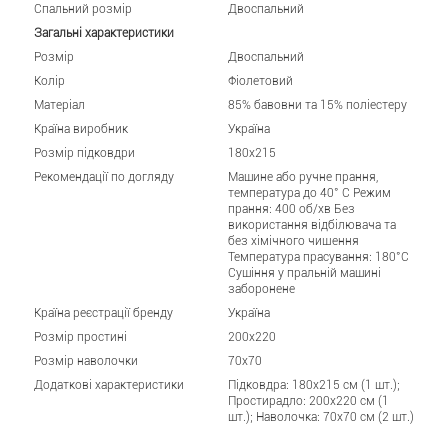
Спальний розмір
Двоспальний
Загальні характеристики
Розмір
Двоспальний
Колір
Фіолетовий
Матеріал
85% бавовни та 15% поліестеру
Країна виробник
Україна
Розмір підковдри
180x215
Рекомендації по догляду
Машине або ручне прання,
температура до 40° C Режим
прання: 400 об/хв Без
використання відбілювача та
без хімічного чищення
Температура прасування: 180°C
Сушіння у пральній машині
заборонене
Країна реєстрації бренду
Україна
Розмір простині
200x220
Розмір наволочки
70x70
Додаткові характеристики
Підковдра: 180x215 см (1 шт.);
Простирадло: 200x220 см (1
шт.); Наволочка: 70x70 см (2 шт.)