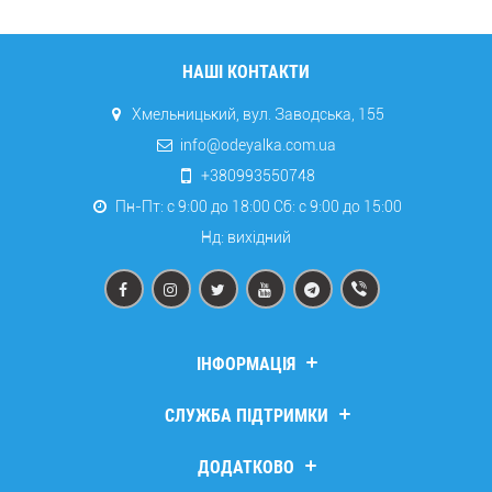
НАШІ КОНТАКТИ
Хмельницький, вул. Заводська, 155
info@odeyalka.com.ua
+380993550748
Пн-Пт: с 9:00 до 18:00 Сб: c 9:00 до 15:00
Нд: вихідний
ІНФОРМАЦІЯ
Дропшипінг
СЛУЖБА ПІДТРИМКИ
Про компанію
Доставка та оплата
Зв’язатися з нами
ДОДАТКОВО
Повернення та обмін
Повернення товару