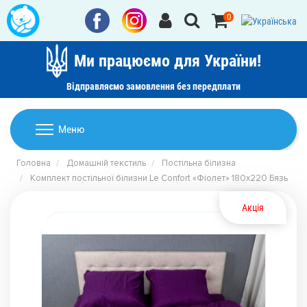
0
Ми працюємо для України!
Відправляємо замовлення без передплати
Домашній текстиль
Меню
Ковдри
Головна
Домашній текстиль
Постільна білизна
Дитячі товари
Комплект постільної білизни Le Confort «Фіолет» 180x220 Бязь
Подушки
Дитячий текстиль
Постільна білизна
Акція
Товари для дому
Пледи
Машинки для стрижки та гоління
Акції
Покривала
Рушники
Наматрацники