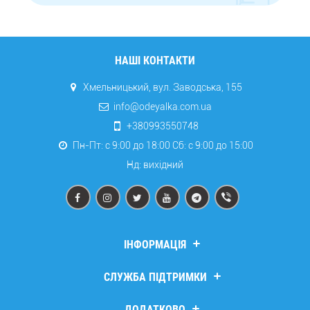
НАШІ КОНТАКТИ
Хмельницький, вул. Заводська, 155
info@odeyalka.com.ua
+380993550748
Пн-Пт: с 9:00 до 18:00 Сб: c 9:00 до 15:00
Нд: вихідний
ІНФОРМАЦІЯ
Дропшипінг
СЛУЖБА ПІДТРИМКИ
Про компанію
Доставка та оплата
Зв’язатися з нами
ДОДАТКОВО