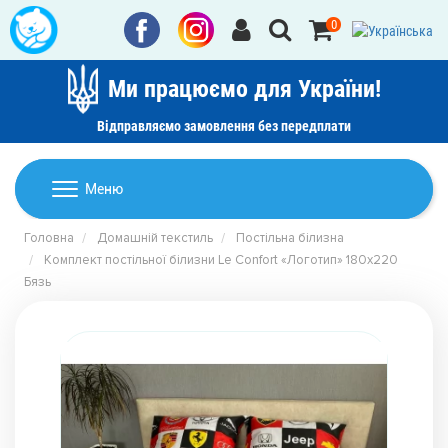
0
Ми працюємо для України!
Відправляємо замовлення без передплати
Домашній текстиль
Меню
Ковдри
Головна
Домашній текстиль
Постільна білизна
Дитячі товари
Комплект постільної білизни Le Confort «Логотип» 180x220
Подушки
Бязь
Дитячий текстиль
Постільна білизна
Товари для дому
Пледи
Машинки для стрижки та гоління
Акції
Покривала
Рушники
Наматрацники