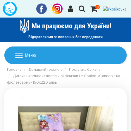
0
Ми працюємо для України!
Відправляємо замовлення без передплати
Домашній текстиль
Меню
Ковдри
Головна
Домашній текстиль
Постільна білизна
Дитячі товари
Дитячий комплект постільної білизни Le Confort «Єдиноріг на
Подушки
фіолетовому» 150x220 Бязь
Дитячий текстиль
Постільна білизна
Товари для дому
Пледи
Машинки для стрижки та гоління
Акції
Покривала
Рушники
Наматрацники