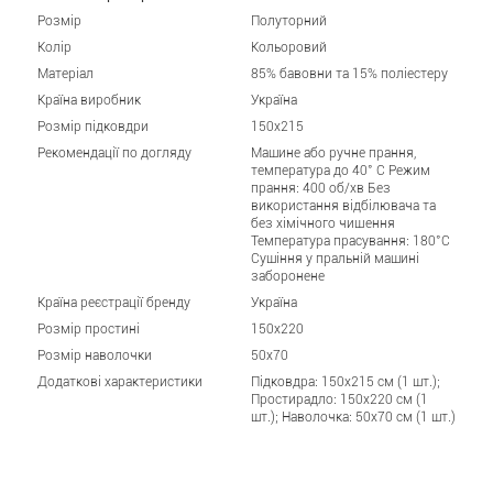
Розмір
Полуторний
Колір
Кольоровий
Матеріал
85% бавовни та 15% поліестеру
Країна виробник
Україна
Розмір підковдри
150x215
Рекомендації по догляду
Машине або ручне прання,
температура до 40° C Режим
прання: 400 об/хв Без
використання відбілювача та
без хімічного чищення
Температура прасування: 180°C
Сушіння у пральній машині
заборонене
Країна реєстрації бренду
Україна
Розмір простині
150x220
Розмір наволочки
50x70
Додаткові характеристики
Підковдра: 150x215 см (1 шт.);
Простирадло: 150x220 см (1
шт.); Наволочка: 50x70 см (1 шт.)