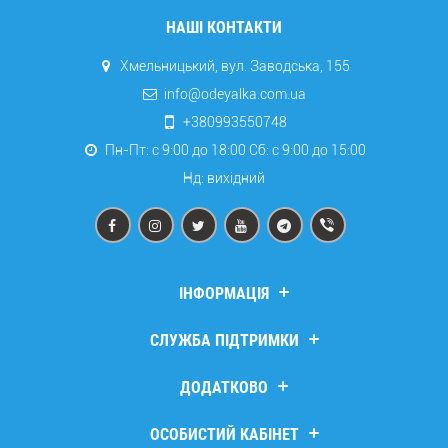
НАШІ КОНТАКТИ
Хмельницький, вул. Заводська, 155
info@odeyalka.com.ua
+380993550748
Пн-Пт: с 9:00 до 18:00 Сб: c 9:00 до 15:00
Нд: вихідний
ІНФОРМАЦІЯ
Дропшипінг
СЛУЖБА ПІДТРИМКИ
Про компанію
Доставка та оплата
Зв’язатися з нами
ДОДАТКОВО
Повернення та обмін
Повернення товару
Політика безпеки
Мапа сайту
Виробники
ОСОБИСТИЙ КАБІНЕТ
Договір публічної оферти
Подарункові сертифікати