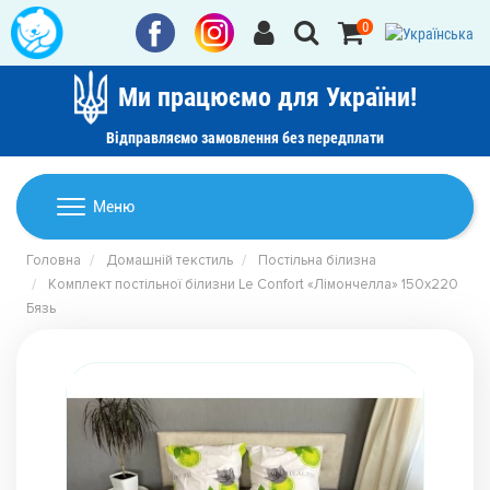
0
Ми працюємо для України!
Відправляємо замовлення без передплати
Домашній текстиль
Меню
Ковдри
Головна
Домашній текстиль
Постільна білизна
Дитячі товари
Комплект постільної білизни Le Confort «Лімончелла» 150x220
Подушки
Бязь
Дитячий текстиль
Постільна білизна
Товари для дому
Пледи
Машинки для стрижки та гоління
Акції
Покривала
Рушники
Наматрацники