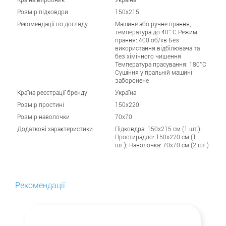
Розмір підковдри
150x215
Рекомендації по догляду
Машине або ручне прання,
температура до 40° C Режим
прання: 400 об/хв Без
використання відбілювача та
без хімічного чищення
Температура прасування: 180°C
Сушіння у пральній машині
заборонене
Країна реєстрації бренду
Україна
Розмір простині
150x220
Розмір наволочки
70x70
Додаткові характеристики
Підковдра: 150x215 см (1 шт.);
Простирадло: 150x220 см (1
шт.); Наволочка: 70x70 см (2 шт.)
Рекомендації