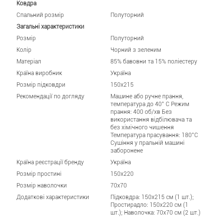
Ковдра
Спальний розмір
Полуторний
Загальні характеристики
Розмір
Полуторний
Колір
Чорний з зеленим
Матеріал
85% бавовни та 15% поліестеру
Країна виробник
Україна
Розмір підковдри
150x215
Рекомендації по догляду
Машине або ручне прання,
температура до 40° C Режим
прання: 400 об/хв Без
використання відбілювача та
без хімічного чищення
Температура прасування: 180°C
Сушіння у пральній машині
заборонене
Країна реєстрації бренду
Україна
Розмір простині
150x220
Розмір наволочки
70x70
Додаткові характеристики
Підковдра: 150x215 см (1 шт.);
Простирадло: 150x220 см (1
шт.); Наволочка: 70x70 см (2 шт.)