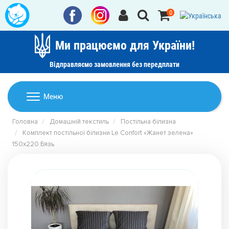
0
Ми працюємо для України!
Відправляємо замовлення без передплати
Домашній текстиль
Меню
Ковдри
Головна
Домашній текстиль
Постільна білизна
Дитячі товари
Комплект постільної білизни Le Confort «Жанет зелена»
Подушки
150x220 Бязь
Дитячий текстиль
Постільна білизна
Товари для дому
Пледи
Машинки для стрижки та гоління
Акції
Покривала
Рушники
Наматрацники