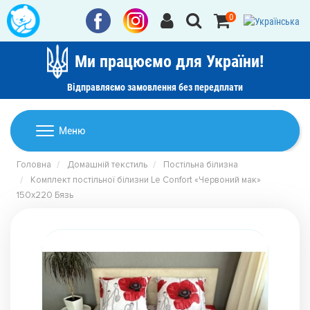
0
Ми працюємо для України!
Відправляємо замовлення без передплати
Домашній текстиль
Меню
Ковдри
Головна
Домашній текстиль
Постільна білизна
Дитячі товари
Комплект постільної білизни Le Confort «Червоний мак»
Подушки
150x220 Бязь
Дитячий текстиль
Постільна білизна
Товари для дому
Пледи
Машинки для стрижки та гоління
Акції
Покривала
Рушники
Наматрацники