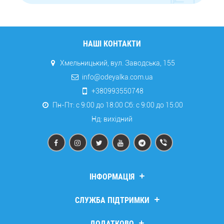
НАШІ КОНТАКТИ
Хмельницький, вул. Заводська, 155
info@odeyalka.com.ua
+380993550748
Пн-Пт: с 9:00 до 18:00 Сб: c 9:00 до 15:00
Нд: вихідний
ІНФОРМАЦІЯ
Дропшипінг
СЛУЖБА ПІДТРИМКИ
Про компанію
Доставка та оплата
Зв’язатися з нами
ДОДАТКОВО