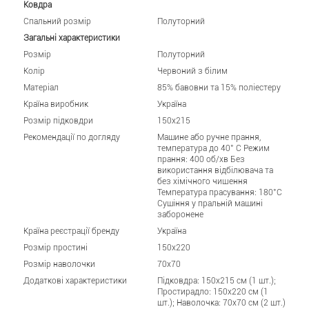
Ковдра
Спальний розмір
Полуторний
Загальні характеристики
Розмір
Полуторний
Колір
Червоний з білим
Матеріал
85% бавовни та 15% поліестеру
Країна виробник
Україна
Розмір підковдри
150x215
Рекомендації по догляду
Машине або ручне прання,
температура до 40° C Режим
прання: 400 об/хв Без
використання відбілювача та
без хімічного чищення
Температура прасування: 180°C
Сушіння у пральній машині
заборонене
Країна реєстрації бренду
Україна
Розмір простині
150x220
Розмір наволочки
70x70
Додаткові характеристики
Підковдра: 150x215 см (1 шт.);
Простирадло: 150x220 см (1
шт.); Наволочка: 70x70 см (2 шт.)