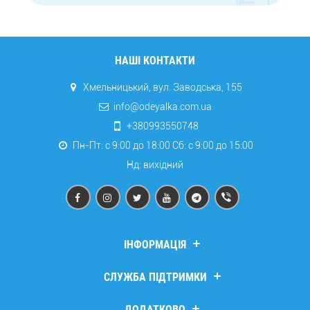
НАШІ КОНТАКТИ
Хмельницький, вул. Заводська, 155
info@odeyalka.com.ua
+380993550748
Пн-Пт: с 9:00 до 18:00 Сб: c 9:00 до 15:00
Нд: вихідний
ІНФОРМАЦІЯ
Дропшипінг
СЛУЖБА ПІДТРИМКИ
Про компанію
Доставка та оплата
Зв’язатися з нами
ДОДАТКОВО