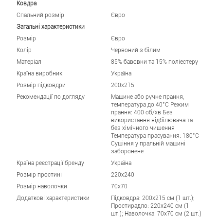
Ковдра
Спальний розмір
Євро
Загальні характеристики
Розмір
Євро
Колір
Червоний з білим
Матеріал
85% бавовни та 15% поліестеру
Країна виробник
Україна
Розмір підковдри
200x215
Рекомендації по догляду
Машине або ручне прання,
температура до 40°C Режим
прання: 400 об/хв Без
використання відбілювача та
без хімічного чищення
Температура прасування: 180°C
Сушіння у пральній машині
заборонене
Країна реєстрації бренду
Україна
Розмір простині
220x240
Розмір наволочки
70x70
Додаткові характеристики
Підковдра: 200x215 см (1 шт.);
Простирадло: 220x240 см (1
шт.); Наволочка: 70x70 см (2 шт.)