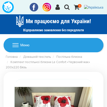
0
Ми працюємо для України!
Відправляємо замовлення без передплати
Домашній текстиль
Меню
Ковдри
Головна
Домашній текстиль
Постільна білизна
Дитячі товари
Комплект постільної білизни Le Confort «Червоний мак»
Подушки
200x220 Бязь
Дитячий текстиль
Постільна білизна
Товари для дому
Пледи
Машинки для стрижки та гоління
Акції
Покривала
Рушники
Наматрацники