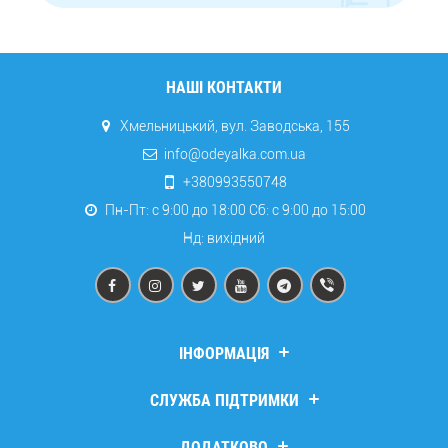
НАШІ КОНТАКТИ
Хмельницький, вул. Заводська, 155
info@odeyalka.com.ua
+380993550748
Пн-Пт: с 9:00 до 18:00 Сб: c 9:00 до 15:00
Нд: вихідний
ІНФОРМАЦІЯ
Дропшипінг
СЛУЖБА ПІДТРИМКИ
Про компанію
Доставка та оплата
Зв’язатися з нами
ДОДАТКОВО