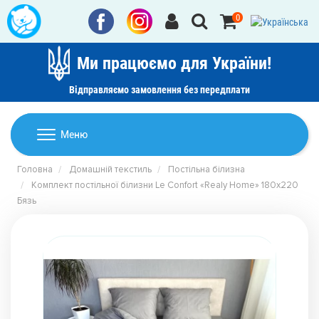
0
Ми працюємо для України!
Відправляємо замовлення без передплати
Домашній текстиль
Меню
Ковдри
Головна
Домашній текстиль
Постільна білизна
Дитячі товари
Комплект постільної білизни Le Confort «Realy Home» 180x220
Подушки
Бязь
Дитячий текстиль
Постільна білизна
Товари для дому
Пледи
Машинки для стрижки та гоління
Акції
Покривала
Рушники
Наматрацники