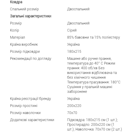
Ковдра
Спальний розмір
Двоспальний
Загальні характеристики
Розмір
Двоспальний
Колір
Сірий
Матеріал
85% бавовни та 15% поліестеру
Країна виробник
Україна
Розмір підковдри
180x215
Рекомендації по догляду
Машине або ручне прання,
температура до 40° C Режим
прання: 400 об/хв Без
використання відбілювача та
без хімічного чищення
Температура прасування: 180°C
Сушіння у пральній машині
заборонене
Країна реєстрації бренду
Україна
Розмір простині
200x220
Розмір наволочки
70x70
Додаткові характеристики
Підковдра: 180x215 см (1 шт.);
Простирадло: 200x220 см (1
шт.); Наволочка: 70x70 см (2 шт.)