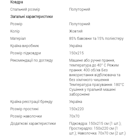
Ковдра
Спальний розмір
Полуторний
Загальні характеристики
Розмір
Полуторний
Колір
Жовтий
Матеріал
85% бавовни та 15% поліестеру
Країна виробник
Україна
Розмір підковдри
150x215
Рекомендації по догляду
Машине або ручне прання,
температура до 40° C Режим
прання: 400 об/хв Без
використання відбілювача та
без хімічного чищення
Температура прасування: 180°C
Сушіння у пральній машині
заборонене
Країна реєстрації бренду
Україна
Розмір простині
150x220
Розмір наволочки
70x70
Додаткові характеристики
Підковдра: 150x215 см (1 шт.);
Простирадло: 150x220 см (1
шт.); Наволочка: 70x70 см (2 шт.)