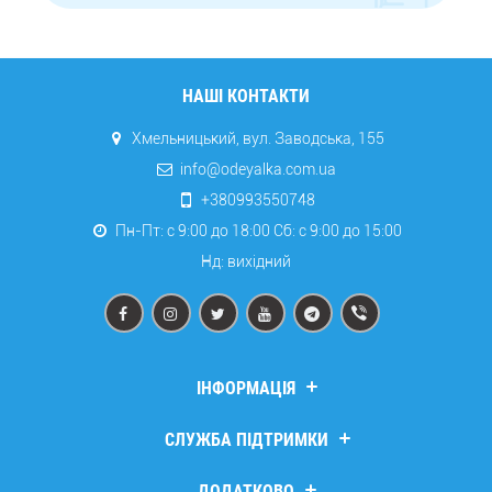
НАШІ КОНТАКТИ
Хмельницький, вул. Заводська, 155
info@odeyalka.com.ua
+380993550748
Пн-Пт: с 9:00 до 18:00 Сб: c 9:00 до 15:00
Нд: вихідний
ІНФОРМАЦІЯ
Дропшипінг
СЛУЖБА ПІДТРИМКИ
Про компанію
Доставка та оплата
Зв’язатися з нами
ДОДАТКОВО