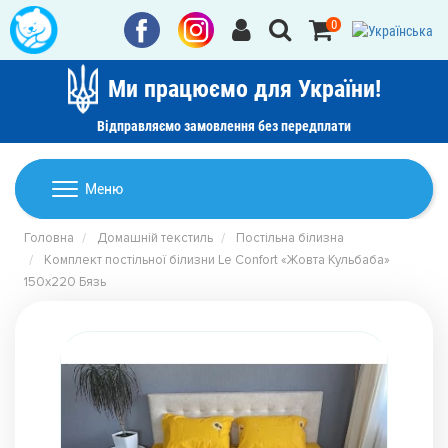
0
Ми працюємо для України!
Відправляємо замовлення без передплати
Домашній текстиль
Меню
Ковдри
Головна
Домашній текстиль
Постільна білизна
Дитячі товари
Комплект постільної білизни Le Confort «Жовта Кульбаба»
Подушки
150x220 Бязь
Дитячий текстиль
Постільна білизна
Товари для дому
Пледи
Машинки для стрижки та гоління
Акції
Покривала
Рушники
Наматрацники