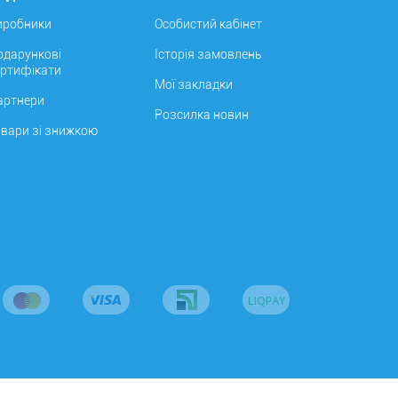
иробники
Особистий кабінет
одарункові
Історія замовлень
ертифікати
Мої закладки
артнери
Розсилка новин
овари зі знижкою