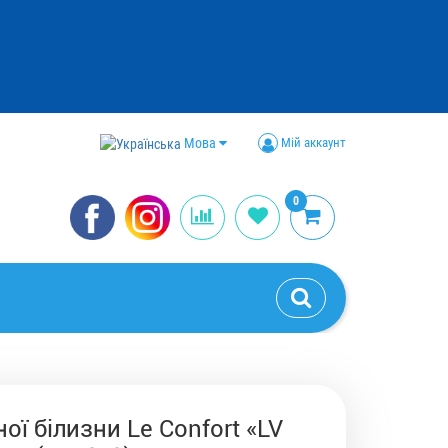
Мова
Мій аккаунт
0
ої білизни Le Confort «LV