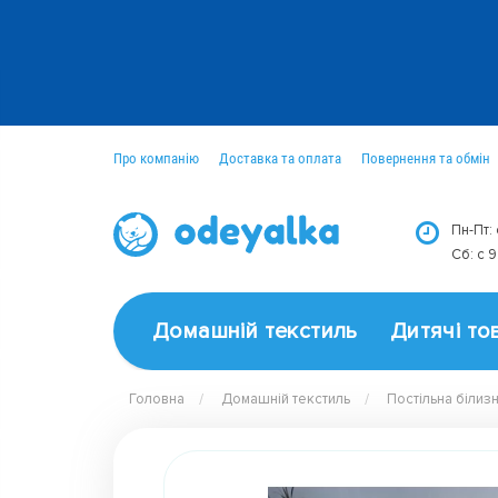
Про компанію
Доставка та оплата
Повернення та обмін
Оптовим покупцям
Новини
Пн-Пт:
Сб: c 
Домашній текстиль
Дитячі то
Головна
Домашній текстиль
Постільна білиз