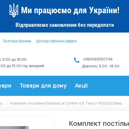
Ми працюємо для України!
Відправляємо замовлення без передплати
Політика безпеки
Договір публічної оферти
+380993550748
 с 9:00 до 18:00
9:00 до 15:00 Нд: вихідний
Дзвоніть: 9.00 - 18.00
вари
Товари для дому
Акції
на
Комплект постільної білизни Le Confort «LV Танго» 150x220 Бязь
Комплект постільн