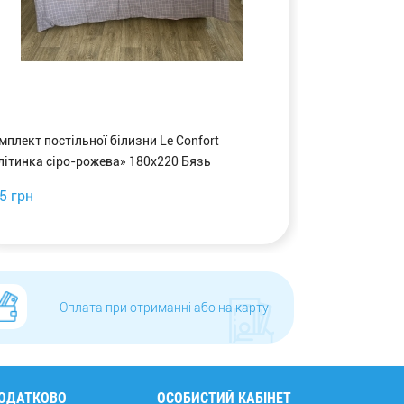
мплект постільної білизни Le Confort
Комплект пості
літинка сіро-рожева» 180x220 Бязь
«Клітинка сір
5 грн
750 грн
Оплата при отриманні або на карту
ОДАТКОВО
ОСОБИСТИЙ КАБІНЕТ