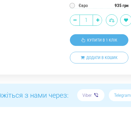
Євро
935 грн
КУПИТИ В 1 КЛІК
ДОДАТИ В КОШИК
яжіться з нами через:
Telegra
Viber