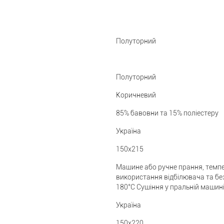
Полуторний
Полуторний
Коричневий
85% бавовни та 15% поліестеру
Україна
150x215
Машине або ручне прання, темпе
використання відбілювача та бе
180°C Сушіння у пральній машин
Україна
150x220