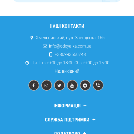
НАШІ КОНТАКТИ
Хмельницький, вул. Заводська, 155
info@odeyalka.com.ua
+380993550748
Пн-Пт: с 9:00 до 18:00 Сб: c 9:00 до 15:00
Нд: вихідний
ІНФОРМАЦІЯ
Дропшипінг
СЛУЖБА ПІДТРИМКИ
Про компанію
Доставка та оплата
Зв’язатися з нами
ДОДАТКОВО