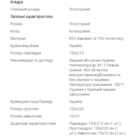
Ковдра
Спальний розмір
Полуторний
Загальні характеристики
Розмір
Полуторний
Колір
Кольоровий
Матеріал
85% бавовни та 15% поліестеру
Країна виробник
Україна
Розмір підковдри
150x215
Рекомендації по догляду
Машине або ручне прання,
температура до 40° C Режим
прання: 400 об/хв Без
використання відбілювача та
без хімічного чищення
Температура прасування: 180°C
Сушіння у пральній машині
заборонене
Країна реєстрації бренду
Україна
Розмір простині
150x220
Розмір наволочки
70x70
Додаткові характеристики
Підковдра: 150x215 см (1 шт.);
Простирадло: 150x220 см (1
шт.); Наволочка: 70x70 см (2 шт.)