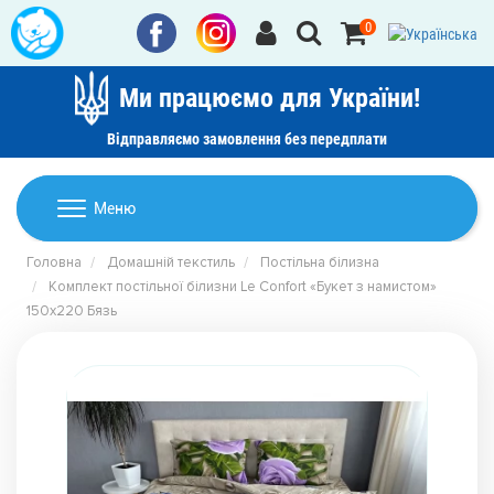
0
Ми працюємо для України!
Відправляємо замовлення без передплати
Домашній текстиль
Меню
Ковдри
Головна
Домашній текстиль
Постільна білизна
Дитячі товари
Комплект постільної білизни Le Confort «Букет з намистом»
Подушки
150x220 Бязь
Дитячий текстиль
Постільна білизна
Товари для дому
Пледи
Машинки для стрижки та гоління
Акції
Покривала
Рушники
Наматрацники