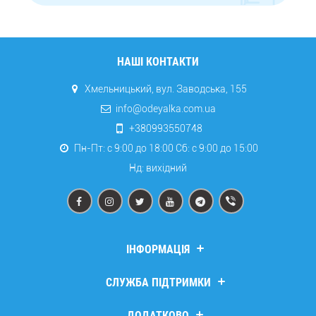
НАШІ КОНТАКТИ
Хмельницький, вул. Заводська, 155
info@odeyalka.com.ua
+380993550748
Пн-Пт: с 9:00 до 18:00 Сб: c 9:00 до 15:00
Нд: вихідний
ІНФОРМАЦІЯ
Дропшипінг
СЛУЖБА ПІДТРИМКИ
Про компанію
Доставка та оплата
Зв’язатися з нами
ДОДАТКОВО