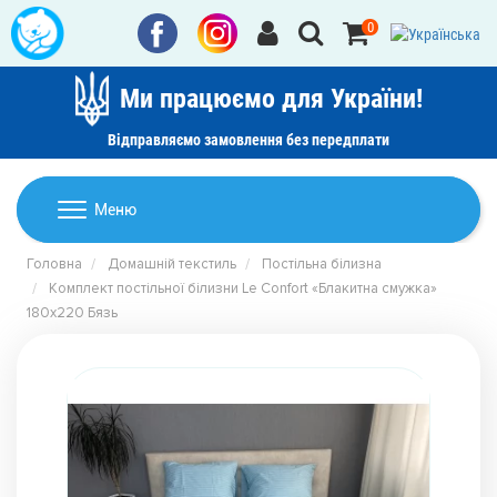
0
Ми працюємо для України!
Відправляємо замовлення без передплати
Домашній текстиль
Меню
Ковдри
Головна
Домашній текстиль
Постільна білизна
Дитячі товари
Комплект постільної білизни Le Confort «Блакитна смужка»
Подушки
180x220 Бязь
Дитячий текстиль
Постільна білизна
Товари для дому
Пледи
Машинки для стрижки та гоління
Акції
Покривала
Рушники
Наматрацники