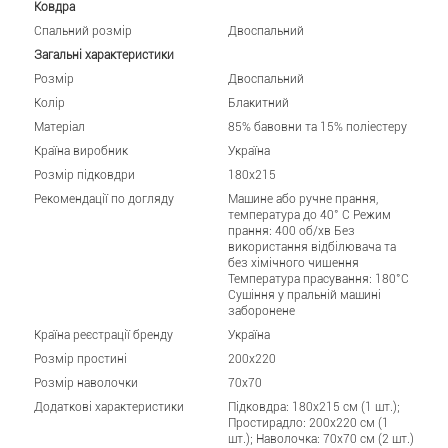
Ковдра
Спальний розмір
Двоспальний
Загальні характеристики
Розмір
Двоспальний
Колір
Блакитний
Матеріал
85% бавовни та 15% поліестеру
Країна виробник
Україна
Розмір підковдри
180x215
Рекомендації по догляду
Машине або ручне прання,
температура до 40° C Режим
прання: 400 об/хв Без
використання відбілювача та
без хімічного чищення
Температура прасування: 180°C
Сушіння у пральній машині
заборонене
Країна реєстрації бренду
Україна
Розмір простині
200x220
Розмір наволочки
70x70
Додаткові характеристики
Підковдра: 180x215 см (1 шт.);
Простирадло: 200x220 см (1
шт.); Наволочка: 70x70 см (2 шт.)