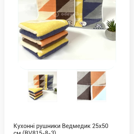
Комплекти з ковдр, подушок і постільної білизни
Кухонні рушники Ведмедик 25х50
см (BV815-8-3)