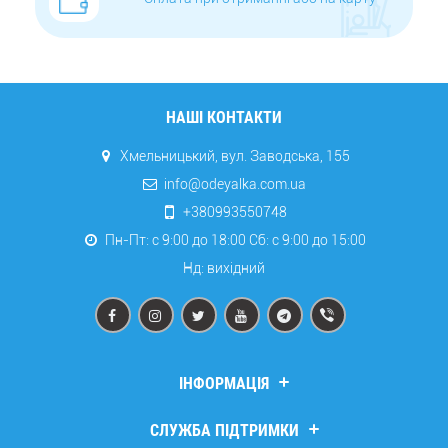
НАШІ КОНТАКТИ
Хмельницький, вул. Заводська, 155
info@odeyalka.com.ua
+380993550748
Пн-Пт: с 9:00 до 18:00 Сб: c 9:00 до 15:00
Нд: вихідний
ІНФОРМАЦІЯ
Дропшипінг
СЛУЖБА ПІДТРИМКИ
Про компанію