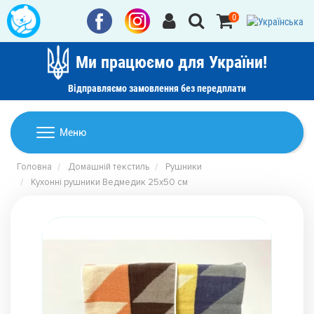
0
Ми працюємо для України!
Відправляємо замовлення без передплати
Домашній текстиль
Меню
Ковдри
Головна
Домашній текстиль
Рушники
Дитячі товари
Кухонні рушники Ведмедик 25х50 см
Подушки
Дитячий текстиль
Постільна білизна
Товари для дому
Пледи
Машинки для стрижки та гоління
Акції
Покривала
Рушники
Наматрацники