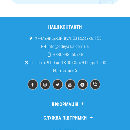
НАШІ КОНТАКТИ
Хмельницький, вул. Заводська, 155
info@odeyalka.com.ua
+380993550748
Пн-Пт: с 9:00 до 18:00 Сб: c 9:00 до 15:00
Нд: вихідний
ІНФОРМАЦІЯ
Дропшипінг
СЛУЖБА ПІДТРИМКИ
Про компанію
Доставка та оплата
Зв’язатися з нами