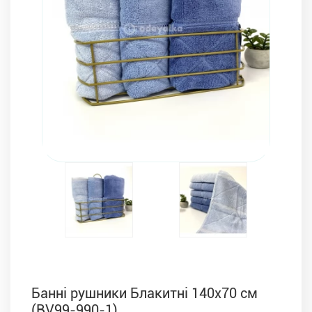
Комплекти з ковдр, подушок і постільної білизни
Банні рушники Блакитні 140x70 см
(ВV99-990-1)