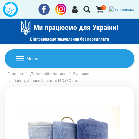
0
Ми працюємо для України!
Відправляємо замовлення без передплати
Домашній текстиль
Меню
Ковдри
Головна
Домашній текстиль
Рушники
Дитячі товари
Банні рушники Блакитні 140x70 см
Подушки
Дитячий текстиль
Постільна білизна
Товари для дому
Пледи
Машинки для стрижки та гоління
Акції
Покривала
Рушники
Наматрацники