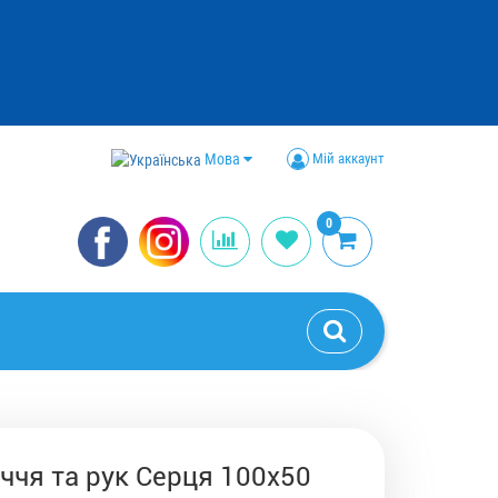
Мова
Мій аккаунт
0
ччя та рук Серця 100x50