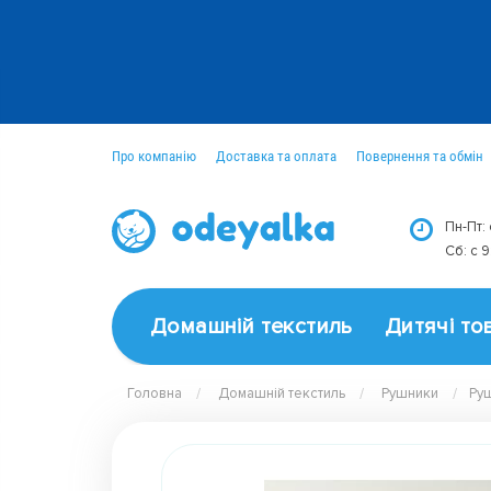
Про компанію
Доставка та оплата
Повернення та обмін
Оптовим покупцям
Новини
Пн-Пт:
Сб: c 
Домашній текстиль
Дитячі то
Головна
Домашній текстиль
Рушники
Руш