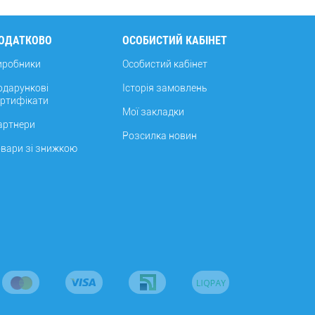
ОДАТКОВО
ОСОБИСТИЙ КАБІНЕТ
иробники
Особистий кабінет
одарункові
Історія замовлень
ертифікати
Мої закладки
артнери
Розсилка новин
овари зі знижкою