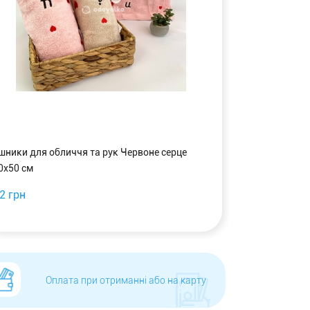
шники для обличчя та рук Червоне серце
Рушники для о
0x50 см
2 грн
63 грн
Оплата при отриманні або на карту