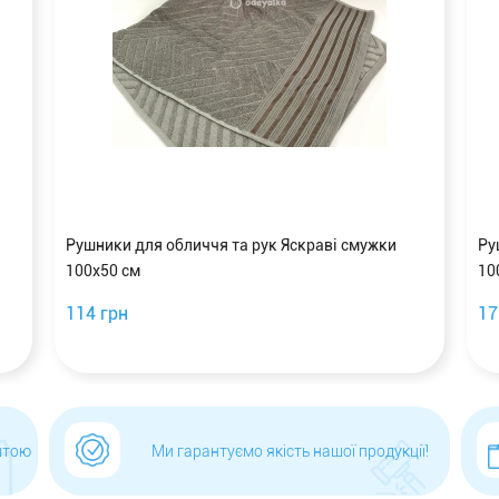
Рушники для обличчя та рук Яскраві смужки
Ру
100х50 см
10
114 грн
17
штою
Ми гарантуємо якість нашої продукції!