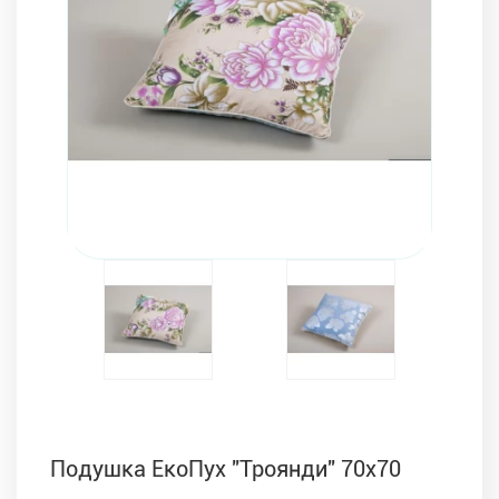
Комплекти з ковдр, подушок і постільної білизни
Подушка ЕкоПух "Троянди" 70х70