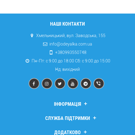
НАШІ КОНТАКТИ
Хмельницький, вул. Заводська, 155
info@odeyalka.com.ua
+380993550748
Пн-Пт: с 9:00 до 18:00 Сб: c 9:00 до 15:00
Нд: вихідний
ІНФОРМАЦІЯ
Дропшипінг
СЛУЖБА ПІДТРИМКИ
Про компанію
Доставка та оплата
Зв’язатися з нами
ДОДАТКОВО
Повернення та обмін
Повернення товару