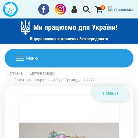
0
Ми працюємо для України!
Відправляємо замовлення без передплати
Домашній текстиль
Меню
Ковдри
Головна
Дитячі товари
Дитячі товари
Подушка Натуральний Пух "Троянди" 70х70
Подушки
Дитячий текстиль
Постільна білизна
Новинка
Товари для дому
Пледи
Машинки для стрижки та гоління
Акції
Покривала
Рушники
Наматрацники