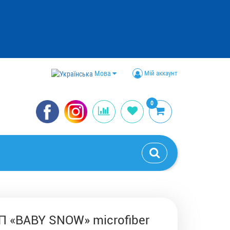
Мова
Мій аккаунт
0
П «BABY SNOW» microfiber