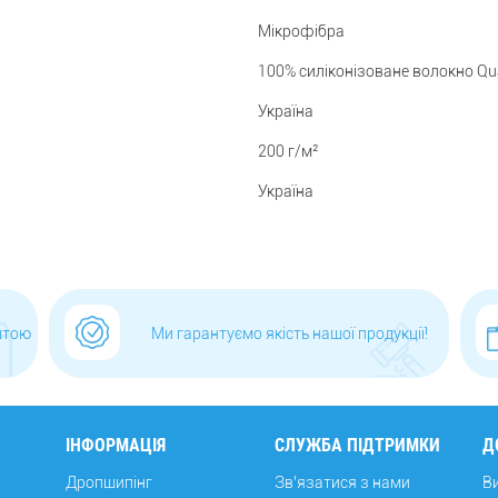
Мікрофібра
100% силіконізоване волокно Qua
Україна
200 г/м²
Україна
штою
Ми гарантуємо якість нашої продукції!
ІНФОРМАЦІЯ
СЛУЖБА ПІДТРИМКИ
Д
Дропшипінг
Зв’язатися з нами
В