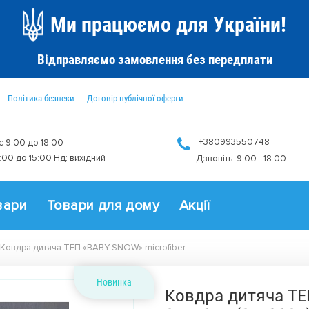
Ми працюємо для України!
Відправляємо замовлення без передплати
Політика безпеки
Договір публічної оферти
+380993550748
 с 9:00 до 18:00
9:00 до 15:00 Нд: вихідний
Дзвоніть: 9.00 - 18.00
вари
Товари для дому
Акції
Ковдра дитяча ТЕП «BABY SNOW» microfiber
Новинка
Ковдра дитяча ТЕ