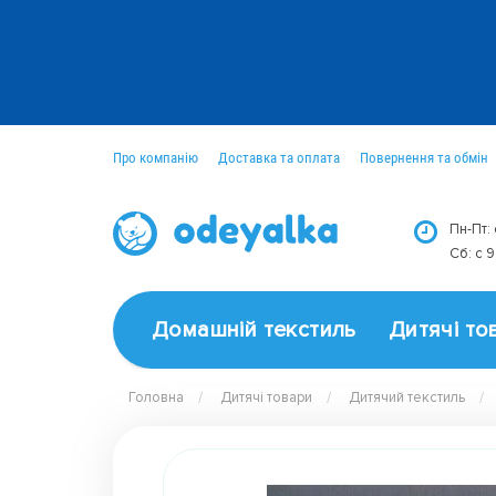
Про компанію
Доставка та оплата
Повернення та обмін
Оптовим покупцям
Новини
Пн-Пт:
Сб: c 
Домашній текстиль
Дитячі то
Головна
Дитячі товари
Дитячий текстиль