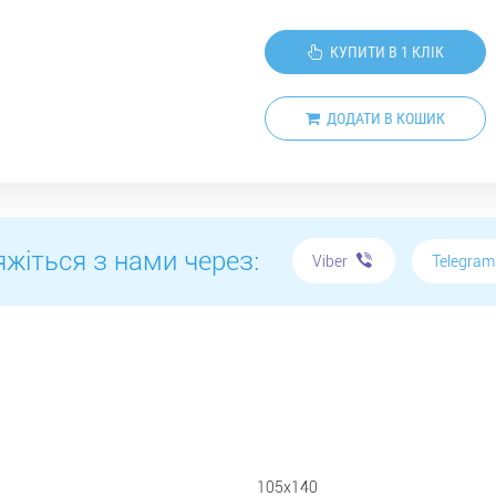
КУПИТИ В 1 КЛІК
ДОДАТИ В КОШИК
яжіться з нами через:
Telegra
Viber
105х140