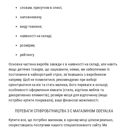
словам, присутнім в описі;
наповнювачу;
виду тканини;
наявності на складі;
розмірам;
рейтингу.
Основна частина виробів завжди є в наявності на складі, але навіть
якщо дитячих товарів, що зацікавили, немає, ми забезпечимо їх
постачання в найкоротший строк, зв’язавшись з виробником
напряму. Щоб не помилитися, рекомендуємо при виборі
орієнтуватися на вік та стать малюка, його переваги в кольорі,
особливості оформлення кімнати (стиль, відтінки меблів та
декоративних елементів), розміри місця для відпочинку (якщо
потрібно купити покривала), ваші фінансові можливості.
ПЕРЕВАГИ СПІВРОБІТНИЦТВА З С МАГАЗИНОМ ODEYALKA
Купити все, що потрібно малюкам, в одному місці цілком реально,
скориставшись послугами нашого спеціалізованого сайту. Ми