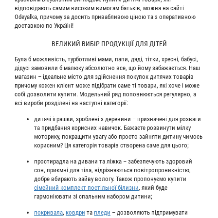
відповідають самим високим вимогам батьків, можна на сайті
Odeyalka, причому за досить привабливою ціною та з оперативною
доставкою по Україні!
ВЕЛИКИЙ ВИБІР ПРОДУКЦІЇ ДЛЯ ДІТЕЙ
Була б можливість, турботливі мами, папи, дяді, тітки, хресні, бабусі,
дідусі замовили б малюку абсолютно все, що йому забажається. Наш
магазин – ідеальне місто для здійснення покупок дитячих товарів
причому кожен клієнт може підібрати саме ті товари, які хоче і може
собі дозволити купити. Модельний ряд поповнюється регулярно, а
всі вироби розділені на наступні категорії:
дитячі іграшки, зроблені з деревини – призначені для розваги
та придбання корисних навичок. Бажаєте розвинути мілку
моторику, покращити увагу або просто зайняти дитину чимось
корисним? Ця категорія товарів створена саме для цього;
простирадла на дивани та ліжка – забезпечують здоровий
сон, приємні для тіла, відрізняються повітропроникністю,
добре вбирають зайву вологу. Також пропонуємо купити
сімейний комплект постільної білизни
, який буде
гармоніювати зі спальним набором дитини;
покривала
,
ковдри
та
пледи
– дозволяють підтримувати