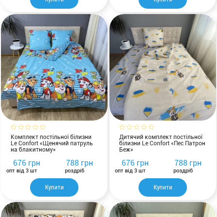
Комплект постільної білизни
Дитячий комплект постільної
Le Confort «Щенячий патруль
білизни Le Confort «Пес Патрон
на блакитному»
Беж»
676 грн
788 грн
676 грн
788 грн
опт від 3 шт
роздріб
опт від 3 шт
роздріб
Купити
Купити