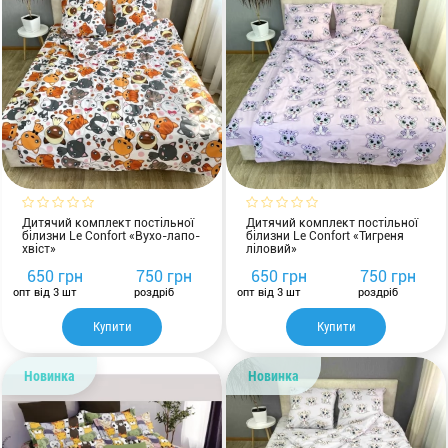
Дитячий комплект постільної
Дитячий комплект постільної
білизни Le Confort «Вухо-лапо-
білизни Le Confort «Тигреня
хвіст»
ліловий»
650 грн
750 грн
650 грн
750 грн
опт від 3 шт
роздріб
опт від 3 шт
роздріб
Купити
Купити
Новинка
Новинка