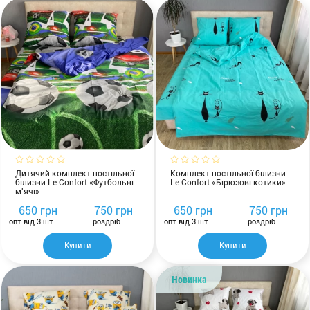
Дитячий комплект постільної
Комплект постільної білизни
білизни Le Confort «Футбольні
Le Confort «Бірюзові котики»
м'ячі»
650 грн
750 грн
650 грн
750 грн
опт від 3 шт
роздріб
опт від 3 шт
роздріб
Купити
Купити
Новинка