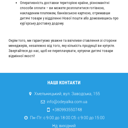
Оперативність доставки територією країни, різноманітні
способи оплати – ви можете розплатитися готівкою,
накладеним платежем, банківською карткою, отримавши
дитячі товари у відділенні Нової пошти або домовившись про
кур’єрську доставку додому.
Окрім того, ми гарантуємо уважне та ввічливе ставлення зі сторони
менеджерів, незалежно від того, яку кількість продукції ви купуєте.
Звертайтеся до нас, щоб не переплачувати, купуючи дитячі товари
відмінної якості!
НАШІ КОНТАКТИ
Хмельницький, вул. Заводська, 155
info@odeyalka.com.ua
+380993550748
Пн-Пт: с 9:00 до 18:00 Сб: c 9:00 до 15:00
Нд: вихідний