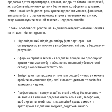
продаємо дитячі простирадла, іграшки, ковдри та багато інших речей,
які зроблять відпочинок дитини безпечним, комфортним, цікавим.
Немає ніякої необхідності ризикувати здоров’ям малюка, фінансами,
витрачати багато зусиль на огляд вітрин у чисельних магазинах,
якщо можна купити якісний текстиль недорого онлайн.
Головні особливості роботи, яві виділяють інтернет-магазин Odeyalka
на тлі десятків конкурентів:
Відповідальний підхід до вибору фірм-партнерів – ми
співпрацюємо виключно з виробниками, які мають бездоганну
репутацію.
Офіційна гарантія якості на всі дитячі товари, які пропонуємо
купити – ви можете бути абсолютно впевнені у безпечності
складу, зносостійкості текстилю.
Вигідні ціни при продажу оптом та в роздріб – у нас ви можете
зробити замовлення будь-якої кількості дитячих товарів без
захмарних націнок.
Професіональні консультації на етапі вибору безкоштовно –
зв’яжіться з нашими представником або в чаті, телефоном,
щоб вирішити, який текстиль для дітей краще замовити
враховуючи вік дитини, бюджет, додаткові вимоги.