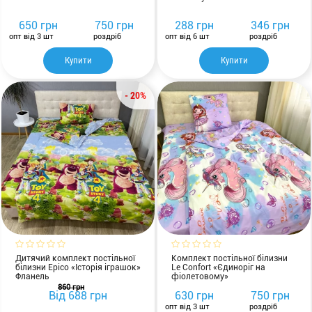
650 грн
750 грн
288 грн
346 грн
опт від 3 шт
роздріб
опт від 6 шт
роздріб
Купити
Купити
- 20%
Дитячий комплект постільної
Комплект постільної білизни
білизни Epico «Історія іграшок»
Le Confort «Єдиноріг на
Фланель
фіолетовому»
860 грн
Від
688 грн
630 грн
750 грн
опт від 3 шт
роздріб