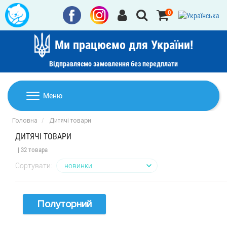
0
Ми працюємо для України!
Відправляємо замовлення без передплати
Домашній текстиль
Меню
Ковдри
Головна
Дитячі товари
Дитячі товари
ДИТЯЧІ ТОВАРИ
Подушки
Дитячий текстиль
| 32 товара
Постільна білизна
Товари для дому
Сортувати:
Пледи
Машинки для стрижки та гоління
Акції
Покривала
Полуторний
Рушники
Наматрацники