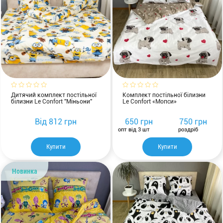
Дитячий комплект постільної
Комплект постільної білизни
білизни Le Confort "Міньони"
Le Confort «Мопси»
Від
812 грн
650 грн
750 грн
опт від 3 шт
роздріб
Купити
Купити
Новинка