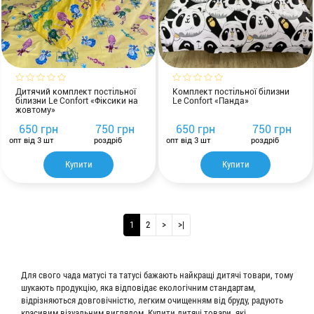
Дитячий комплект постільної
Комплект постільної білизни
білизни Le Confort «Фіксики на
Le Confort «Панда»
жовтому»
650 грн
750 грн
650 грн
750 грн
опт від 3 шт
роздріб
опт від 3 шт
роздріб
Купити
Купити
1
2
>
>|
Для свого чада матусі та татусі бажають найкращі дитячі товари, тому
шукають продукцію, яка відповідає екологічним стандартам,
відрізняються довговічністю, легким очищенням від бруду, радують
красивим візуальним виглядом. Купити дитячі товари, які