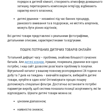
порядок в дитячій кімнаті, створюють атмосферу домашнього
затишку, перетворюють композицію інтер’єру, відбивають
характер юного власника;
дитячі рушники – незамінні під час банних процедур,
ранкового вмивання та в подорожах, не містять алергенів,
можуть бути різних відтінків;
Всі дитячі товари представлені з реальними фотографіями,
детальними описами, характеристиками та відгуками.
ПОШУК ПОТРІБНИХ ДИТЯЧИХ ТОВАРІВ ОНЛАЙН
Тотальний дефіцит часу – проблема, знайома більшості сучасних
батьків. Але
дитячі ковдри
, іграшки, покривала, рушники все одно
потрібні, і наш сайт дозволяє розв’язати проблему їх покупки.
Віртуальний каталог у вашому повному розпорядженні 24 години на
добу та 7 днів на тиждень – вивчайте варіанти, вибирайте дитячі
товари, купуйте в один клік! Оптимізувати процес пошуку
допоможуть спеціальні фільтри. Достатньо встановити потрібні
параметри виробу, щоб система показала позиції асортименту, які їм
відповідають. Шукати дитячі товари можна за:
ціновим діапазоном;
наявністю знижок;