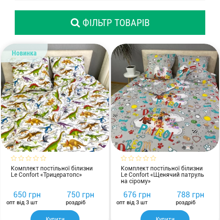
Комплекти з ковдр, подушок і постільної білизни
ФІЛЬТР ТОВАРІВ
Новинка
Комплект постільної білизни
Комплект постільної білизни
Le Confort «Трицератопс»
Le Confort «Щенячий патруль
на сірому»
650 грн
750 грн
676 грн
788 грн
опт від 3 шт
роздріб
опт від 3 шт
роздріб
Купити
Купити