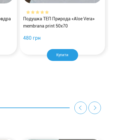
овдра
Подушка ТЕП Природа «Aloe Vera»
Подушка Мальв
membrana print 50х70
знімним чохл
480 грн
308 грн
Купити