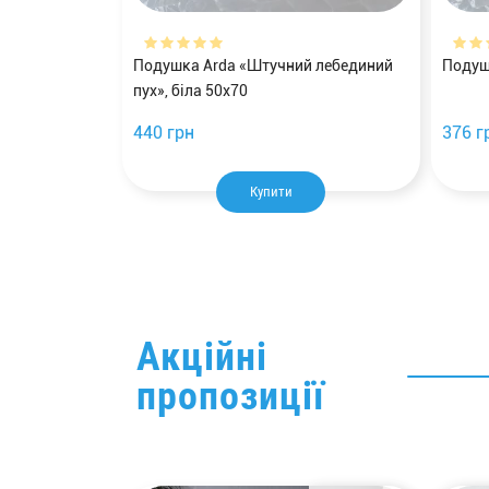
Подушка Arda «Штучний лебединий
Подуш
пух», біла 50х70
440 грн
376 г
Купити
Акційні
пропозиції