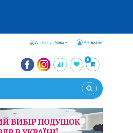
Мова
Мій аккаунт
0