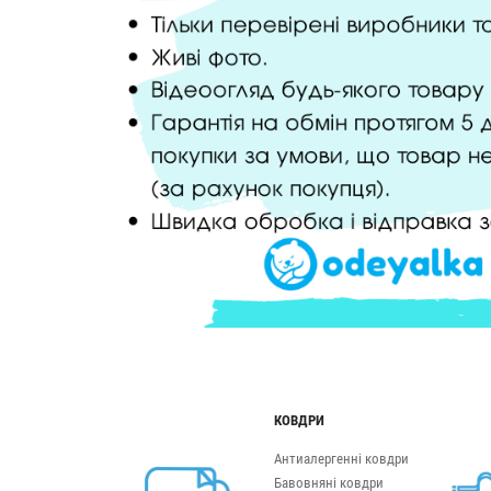
КОВДРИ
Антиалергенні ковдри
Бавовняні ковдри