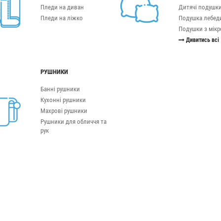
Пледи на диван
Дитячі подушк
Пледи на ліжко
Подушка лебед
Подушки з мікр
Дивитись всі
РУШНИКИ
Банні рушники
Кухонні рушники
Махрові рушники
Рушники для обличчя та
рук