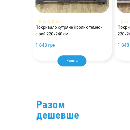
Покривало хутряне Кролик темно-
Покри
сірий 220х240 см
220х2
1 848 грн
1 848
Купити
Разом
дешевше