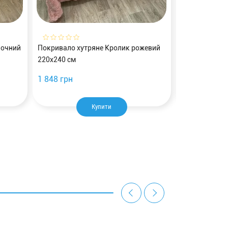
лочний
Покривало хутряне Кролик рожевий
Ковдра ТЕП «A
220х240 см
200х220 зірк
1 848 грн
1 088 грн
Купити