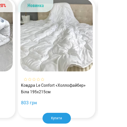
20%
Новинка
Новинка
Ковдра Le Confort «Холлофайбер»
Ковдра Le Co
Біла 195х215см
Кремова 175
803 грн
728 грн
Купити