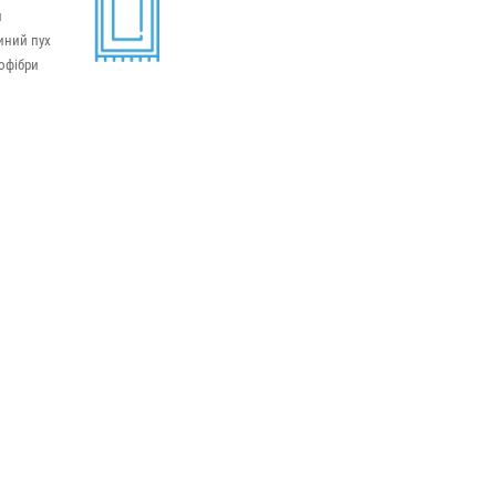
и
иний пух
офібри