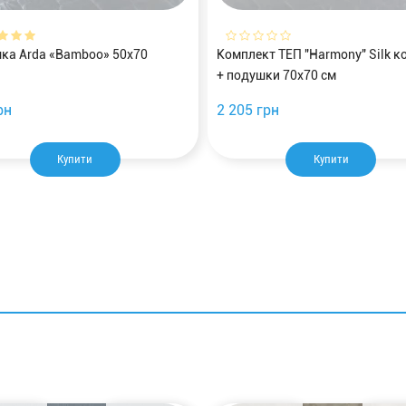
ка Arda «Bamboo» 50х70
Комплект ТЕП "Harmony" Silk к
+ подушки 70х70 см
рн
2 205 грн
Купити
Купити