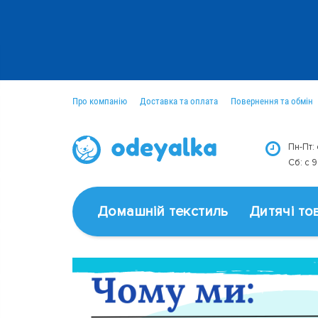
Про компанію
Доставка та оплата
Повернення та обмін
Оптовим покупцям
Новини
Пн-Пт:
Сб: c 
Домашній текстиль
Дитячі то