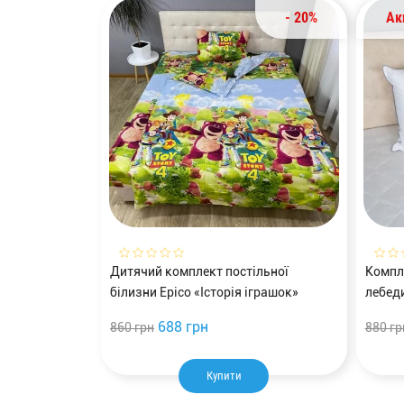
- 20%
Ак
Дитячий комплект постільної
Компл
білизни Epico «Історія іграшок»
лебед
150x220 Фланель
688 грн
860 грн
880 гр
Купити