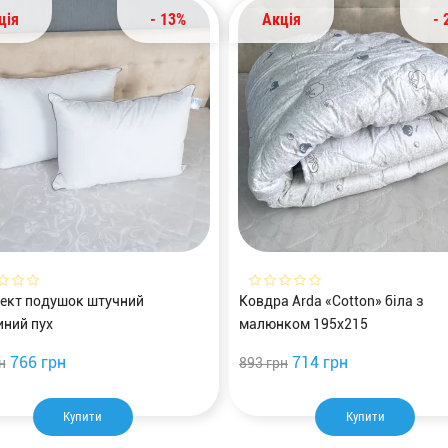
ція
- 13%
Акція
- 
ект подушок штучний
Ковдра Arda «Cotton» біла з
иний пух
малюнком 195х215
766 грн
714 грн
н
893 грн
Купити
Купити