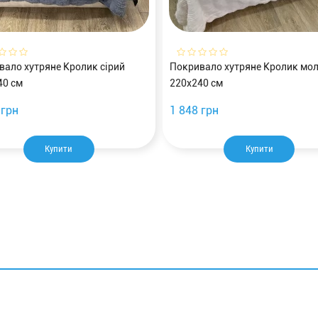
вало хутряне Кролик сірий
Покривало хутряне Кролик мо
40 см
220х240 см
 грн
1 848 грн
Купити
Купити