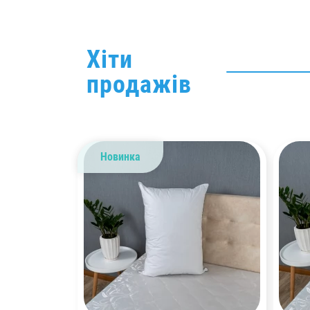
Хіти
продажів
Новинка