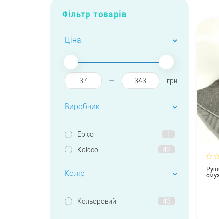
Фільтр товарів
Ціна
—
грн.
Виробник
Epico
1
Koloco
42
Рушн
Колір
сму
Кольоровий
43