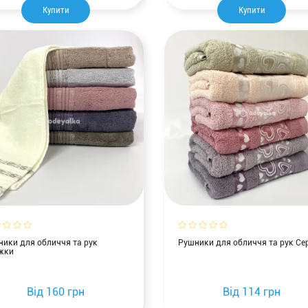
Купити
Купити
ики для обличчя та рук
Рушники для обличчя та рук Се
жки
Від
160 грн
Від
114 грн