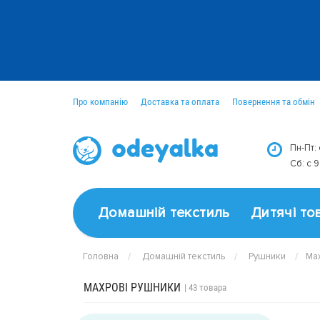
Про компанію
Доставка та оплата
Повернення та обмін
Оптовим покупцям
Новини
Пн-Пт:
Сб: c 
Домашній текстиль
Дитячі то
Головна
Домашній текстиль
Рушники
Ма
МАХРОВІ РУШНИКИ
| 43 товара