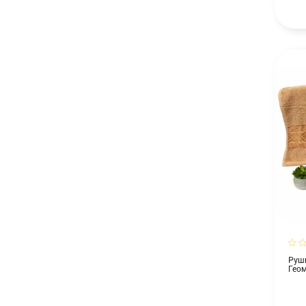
Рушн
Геом