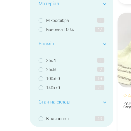
Матеріал
Мікрофібра
1
Бавовна 100%
42
Розмір
35х75
1
25х50
2
100х50
19
140х70
21
Стан на складі
Рушн
Сму
В наявності
43