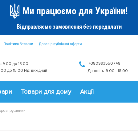
Ми працюємо для України!
Відправляємо замовлення без передплати
Політика безпеки
Договір публічної оферти
+380993550748
 с 9:00 до 18:00
9:00 до 15:00 Нд: вихідний
Дзвоніть: 9.00 - 18.00
вари
Товари для дому
Акції
хрові рушники