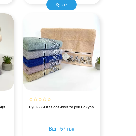
Купити
рця
Рушники для обличчя та рук Сакура
Від
157 грн