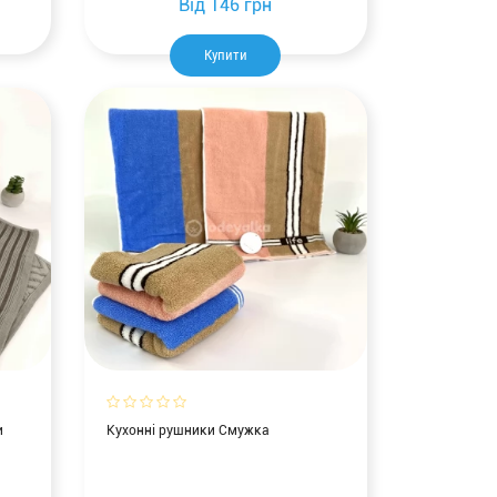
Від
146 грн
Купити
и
Кухонні рушники Смужка