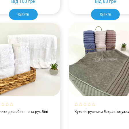
Від
100 грн
Від
63 грн
Купити
Купити
ики для обличчя та рук Білі
Кухонні рушники Яскраві смужк