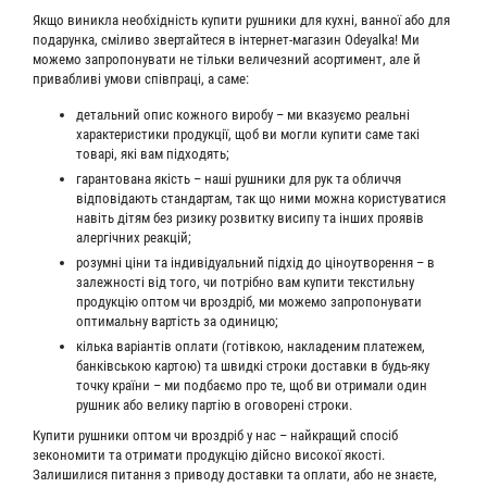
Якщо виникла необхідність купити рушники для кухні, ванної або для
подарунка, сміливо звертайтеся в інтернет-магазин Odeyalka! Ми
можемо запропонувати не тільки величезний асортимент, але й
привабливі умови співпраці, а саме:
детальний опис кожного виробу – ми вказуємо реальні
характеристики продукції, щоб ви могли купити саме такі
товарі, які вам підходять;
гарантована якість – наші рушники для рук та обличчя
відповідають стандартам, так що ними можна користуватися
навіть дітям без ризику розвитку висипу та інших проявів
алергічних реакцій;
розумні ціни та індивідуальний підхід до ціноутворення – в
залежності від того, чи потрібно вам купити текстильну
продукцію оптом чи вроздріб, ми можемо запропонувати
оптимальну вартість за одиницю;
кілька варіантів оплати (готівкою, накладеним платежем,
банківською картою) та швидкі строки доставки в будь-яку
точку країни – ми подбаємо про те, щоб ви отримали один
рушник або велику партію в оговорені строки.
Купити рушники оптом чи вроздріб у нас – найкращий спосіб
зекономити та отримати продукцію дійсно високої якості.
Залишилися питання з приводу доставки та оплати, або не знаєте,