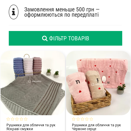
Комплекти з ковдр, подушок і постільної білизни
Замовлення меньше 500 грн —
оформлюються по передплаті
ФІЛЬТР ТОВАРІВ
Рушники для обличчя та рук
Рушники для обличчя та рук
Яскраві смужки
Червоне серце