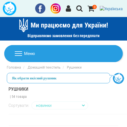
0
Ми працюємо для України!
Відправляємо замовлення без передплати
Домашній текстиль
Меню
Ковдри
Головна
Домашній текстиль
Рушники
Дитячі товари
Подушки
Як обрати якісний рушник
Дитячий текстиль
Постільна білизна
Товари для дому
РУШНИКИ
Пледи
| 54 товара
Машинки для стрижки та гоління
Акції
Покривала
Сортувати:
Рушники
Наматрацники