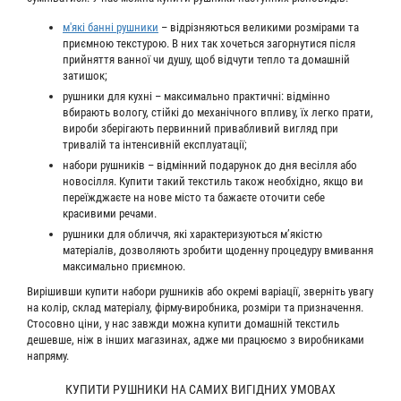
м'які банні рушники
– відрізняються великими розмірами та
приємною текстурою. В них так хочеться загорнутися після
прийняття ванної чи душу, щоб відчути тепло та домашній
затишок;
рушники для кухні – максимально практичні: відмінно
вбирають вологу, стійкі до механічного впливу, їх легко прати,
вироби зберігають первинний привабливий вигляд при
тривалій та інтенсивній експлуатації;
набори рушників – відмінний подарунок до дня весілля або
новосілля. Купити такий текстиль також необхідно, якщо ви
переїжджаєте на нове місто та бажаєте оточити себе
красивими речами.
рушники для обличчя, які характеризуються м’якістю
матеріалів, дозволяють зробити щоденну процедуру вмивання
максимально приємною.
Вирішивши купити набори рушників або окремі варіації, зверніть увагу
на колір, склад матеріалу, фірму-виробника, розміри та призначення.
Стосовно ціни, у нас завжди можна купити домашній текстиль
дешевше, ніж в інших магазинах, адже ми працюємо з виробниками
напряму.
КУПИТИ РУШНИКИ НА САМИХ ВИГІДНИХ УМОВАХ