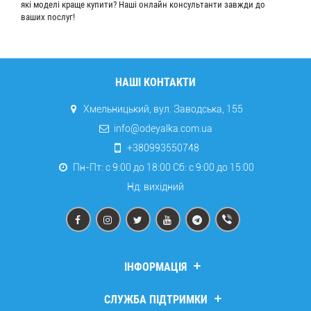
які моделі краще купити? Наші онлайн консультанти завжди до
ваших послуг!
НАШІ КОНТАКТИ
Хмельницький, вул. Заводська, 155
info@odeyalka.com.ua
+380993550748
Пн-Пт: с 9:00 до 18:00 Сб: c 9:00 до 15:00
Нд: вихідний
ІНФОРМАЦІЯ
Дропшипінг
СЛУЖБА ПІДТРИМКИ
Про компанію