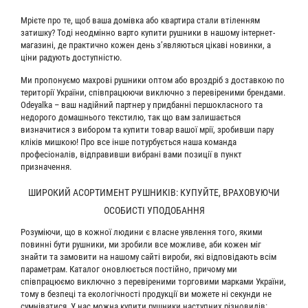
Мрієте про те, щоб ваша домівка або квартира стали втіленням
затишку? Тоді неодмінно варто купити рушники в нашому інтернет-
магазині, де практично кожен день з’являються цікаві новинки, а
ціни радують доступністю.
Ми пропонуємо махрові рушники оптом або вроздріб з доставкою по
території України, співпрацюючи виключно з перевіреними брендами.
Odeyalka – ваш надійний партнер у придбанні першокласного та
недорого домашнього текстилю, так що вам залишається
визначитися з вибором та купити товар вашої мрії, зробивши пару
кліків мишкою! Про все інше потурбується наша команда
професіоналів, відправивши вибрані вами позиції в пункт
призначення.
ШИРОКИЙ АСОРТИМЕНТ РУШНИКІВ: КУПУЙТЕ, ВРАХОВУЮЧИ
ОСОБИСТІ УПОДОБАННЯ
Розуміючи, що в кожної людини є власне уявлення того, якими
повинні бути рушники, ми зробили все можливе, аби кожен міг
знайти та замовити на нашому сайті вироби, які відповідають всім
параметрам. Каталог оновлюється постійно, причому ми
співпрацюємо виключно з перевіреними торговими марками України,
тому в безпеці та екологічності продукції ви можете ні секунди не
сумніватися. У нас можна купити рушники наступних різновидів: