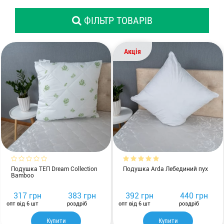
Комплекти з ковдр, подушок і постільної білизни
ФІЛЬТР ТОВАРІВ
Акція
Подушка ТЕП Dream Collection
Подушка Arda Лебединий пух
Bamboo
317 грн
383 грн
392 грн
440 грн
опт від 6 шт
роздріб
опт від 6 шт
роздріб
Купити
Купити