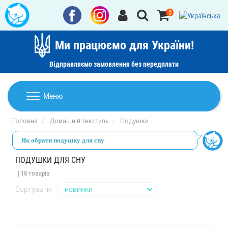
0
Ми працюємо для України!
Відправляємо замовлення без передплати
Домашній текстиль
Меню
Ковдри
Головна
Домашній текстиль
Подушки
Дитячі товари
Подушки
Як обрати подушку для сну
Дитячий текстиль
Постільна білизна
Товари для дому
ПОДУШКИ ДЛЯ СНУ
Пледи
| 18 товарів
Машинки для стрижки та гоління
Акції
Покривала
Сортувати:
Рушники
Наматрацники