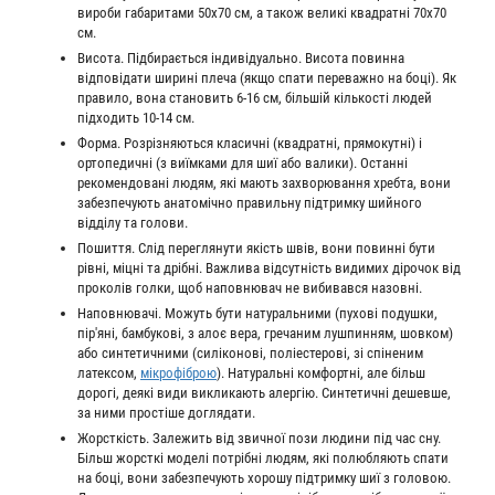
вироби габаритами 50х70 см, а також великі квадратні 70х70
см.
Висота. Підбирається індивідуально. Висота повинна
відповідати ширині плеча (якщо спати переважно на боці). Як
правило, вона становить 6-16 см, більшій кількості людей
підходить 10-14 см.
Форма. Розрізняються класичні (квадратні, прямокутні) і
ортопедичні (з виїмками для шиї або валики). Останні
рекомендовані людям, які мають захворювання хребта, вони
забезпечують анатомічно правильну підтримку шийного
відділу та голови.
Пошиття. Слід переглянути якість швів, вони повинні бути
рівні, міцні та дрібні. Важлива відсутність видимих дірочок від
проколів голки, щоб наповнювач не вибивався назовні.
Наповнювачі. Можуть бути натуральними (пухові подушки,
пір'яні, бамбукові, з алоє вера, гречаним лушпинням, шовком)
або синтетичними (силіконові, поліестерові, зі спіненим
латексом,
мікрофіброю
). Натуральні комфортні, але більш
дорогі, деякі види викликають алергію. Синтетичні дешевше,
за ними простіше доглядати.
Жорсткість. Залежить від звичної пози людини під час сну.
Більш жорсткі моделі потрібні людям, які полюбляють спати
на боці, вони забезпечують хорошу підтримку шиї з головою.