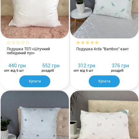
Подушка ТЕП «Штучний
Подушка Arda "Bamboo" кант
лебединий пух»
440 грн
552 грн
312 грн
376 грн
опт від 6 шт
роздріб
опт від 6 шт
роздріб
Купити
Купити