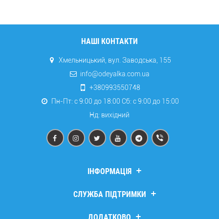
НАШІ КОНТАКТИ
Хмельницький, вул. Заводська, 155
info@odeyalka.com.ua
+380993550748
Пн-Пт: с 9:00 до 18:00 Сб: c 9:00 до 15:00
Нд: вихідний
ІНФОРМАЦІЯ
Дропшипінг
СЛУЖБА ПІДТРИМКИ
Про компанію
Доставка та оплата
Зв’язатися з нами
ДОДАТКОВО
Повернення та обмін