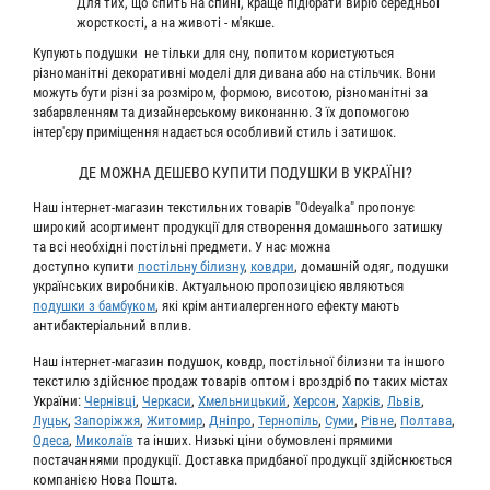
Для тих, що спить на спині, краще підібрати виріб середньої
жорсткості, а на животі - м'якше.
Купують подушки не тільки для сну, попитом користуються
різноманітні декоративні моделі для дивана або на стільчик. Вони
можуть бути різні за розміром, формою, висотою, різноманітні за
забарвленням та дизайнерському виконанню. З їх допомогою
інтер'єру приміщення надається особливий стиль і затишок.
ДЕ МОЖНА ДЕШЕВО КУПИТИ ПОДУШКИ В УКРАЇНІ?
Наш інтернет-магазин текстильних товарів "Odeyalka" пропонує
широкий асортимент продукції для створення домашнього затишку
та всі необхідні постільні предмети. У нас можна
доступно купити
постільну білизну
,
ковдри
, домашній одяг, подушки
українських виробників. Актуальною пропозицією являються
подушки з бамбуком
, які крім антиалергенного ефекту мають
антибактеріальний вплив.
Наш інтернет-магазин подушок, ковдр, постільної білизни та іншого
текстилю здійснює продаж товарів оптом і вроздріб по таких містах
України:
Чернівці
,
Черкаси
,
Хмельницький
,
Херсон
,
Харків
,
Львів
,
Луцьк
,
Запоріжжя
,
Житомир
,
Дніпро
,
Тернопіль
,
Суми
,
Рівне
,
Полтава
,
Одеса
,
Миколаїв
та інших. Низькі ціни обумовлені прямими
постачаннями продукції. Доставка придбаної продукції здійснюється
компанією Нова Пошта.