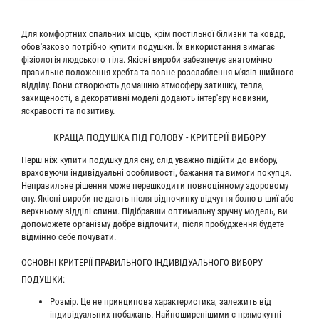
Для комфортних спальних місць, крім постільної білизни та ковдр,
обов'язково потрібно купити подушки. Їх використання вимагає
фізіологія людського тіла. Якісні вироби забезпечує анатомічно
правильне положення хребта та повне розслаблення м'язів шийного
відділу. Вони створюють домашню атмосферу затишку, тепла,
захищеності, а декоративні моделі додають інтер'єру новизни,
яскравості та позитиву.
КРАЩА ПОДУШКА ПІД ГОЛОВУ - КРИТЕРІЇ ВИБОРУ
Перш ніж купити подушку для сну, слід уважно підійти до вибору,
враховуючи індивідуальні особливості, бажання та вимоги покупця.
Неправильне рішення може перешкодити повноцінному здоровому
сну. Якісні вироби не дають після відпочинку відчуття болю в шиї або
верхньому відділі спини. Підібравши оптимальну зручну модель, ви
допоможете організму добре відпочити, після пробудження будете
відмінно себе почувати.
ОСНОВНІ КРИТЕРІЇ ПРАВИЛЬНОГО ІНДИВІДУАЛЬНОГО ВИБОРУ
ПОДУШКИ:
Розмір. Це не принципова характеристика, залежить від
індивідуальних побажань. Найпоширенішими є прямокутні