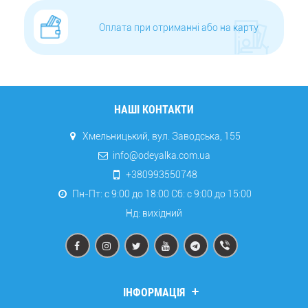
Оплата при отриманні або на карту
НАШІ КОНТАКТИ
Хмельницький, вул. Заводська, 155
info@odeyalka.com.ua
+380993550748
Пн-Пт: с 9:00 до 18:00 Сб: c 9:00 до 15:00
Нд: вихідний
ІНФОРМАЦІЯ