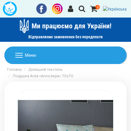
0
Ми працюємо для України!
Відправляємо замовлення без передплати
Домашній текстиль
Меню
Ковдри
Головна
Домашній текстиль
Дитячі товари
Подушка Arda «Алоє вера» 70х70
Подушки
Дитячий текстиль
Постільна білизна
Товари для дому
Пледи
Машинки для стрижки та гоління
Акції
Покривала
Рушники
Наматрацники