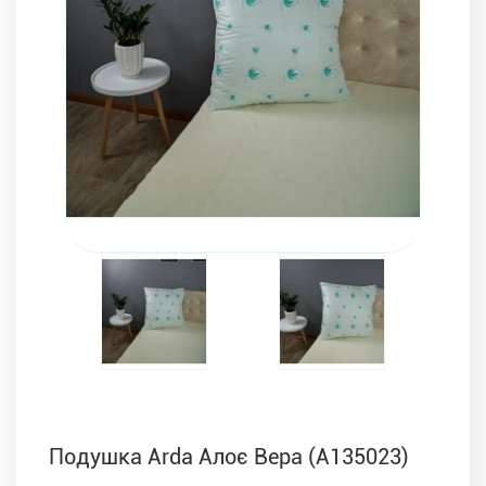
Комплекти з ковдр, подушок і постільної білизни
Подушка Arda Алоє Вера (A135023)