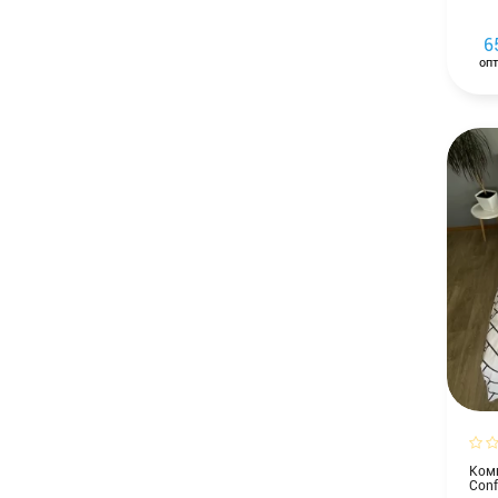
6
опт
Комп
Conf