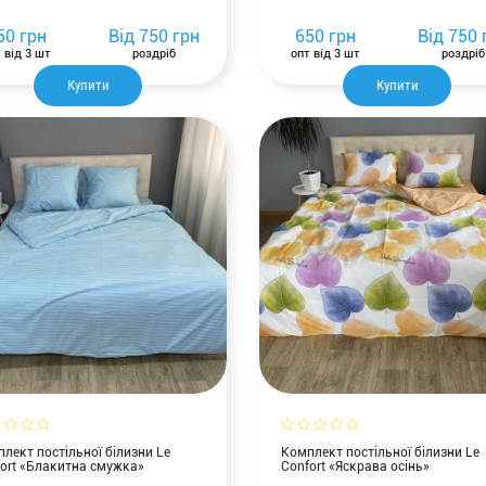
50 грн
Від
750 грн
650 грн
Від
750 
 від 3 шт
роздріб
опт від 3 шт
роздріб
Купити
Купити
лект постільної білизни Le
Комплект постільної білизни Le
ort «Блакитна смужка»
Confort «Яскрава осінь»