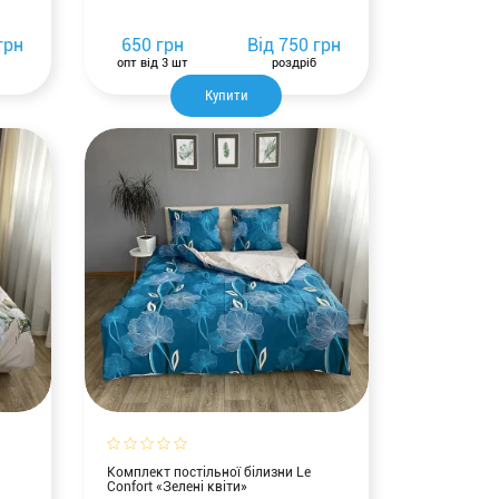
грн
650 грн
Від
750 грн
опт від 3 шт
роздріб
Купити
Комплект постільної білизни Le
Confort «Зелені квіти»