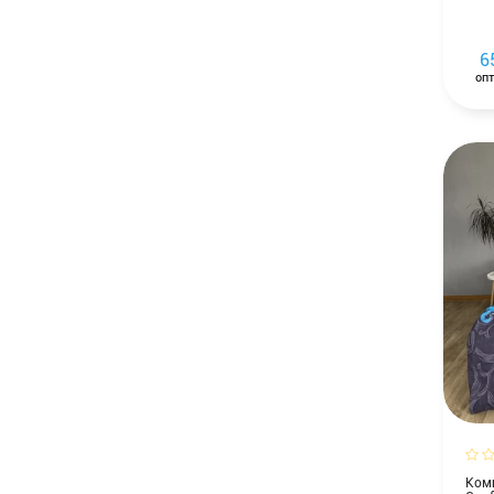
6
опт
Комп