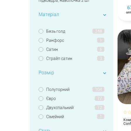
підковдра, наволочка 2 шт
6
опт
Матеріал
Бязь голд
248
Ранфорс
1
Сатин
6
Страйп сатин
3
Розмір
Полуторний
104
Євро
77
Двухспальний
72
Сімейний
1
Комп
Conf
Стать