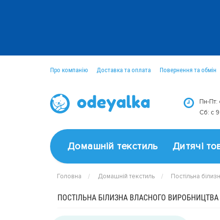
Про компанію
Доставка та оплата
Повернення та обмін
Оптовим покупцям
Новини
Пн-Пт:
Сб: c 
Домашній текстиль
Дитячі то
Головна
Домашній текстиль
Постільна білиз
ПОСТІЛЬНА БІЛИЗНА ВЛАСНОГО ВИРОБНИЦТВА 