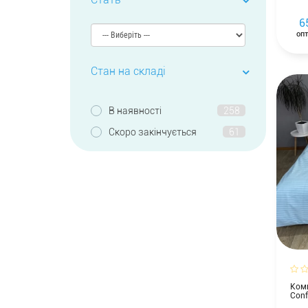
6
опт
Стан на складі
В наявності
258
Cкоро закінчується
61
Комп
Conf