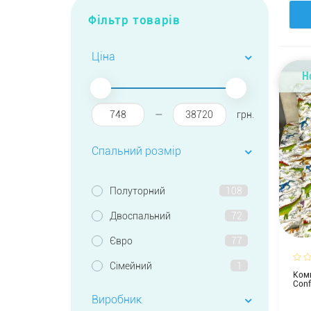
Фільтр товарів
Ціна
Н
—
грн.
Спальний розмір
Полуторний
108
Двоспальний
72
Євро
77
Сімейний
1
Комп
Conf
Виробник