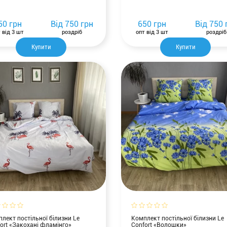
50 грн
Від
750 грн
650 грн
Від
750 
 від 3 шт
роздріб
опт від 3 шт
роздріб
Купити
Купити
лект постільної білизни Le
Комплект постільної білизни Le
ort «Закохані фламінго»
Confort «Волошки»