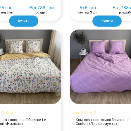
76 грн
Від
788 грн
676 грн
Від
788 
 від 3 шт
роздріб
опт від 3 шт
роздріб
Купити
Купити
лект постільної білизни Le
Комплект постільної білизни Le
ort «Ніжність»
Confort «Лілова смужка»