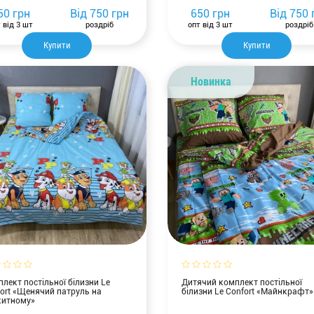
50 грн
Від
750 грн
650 грн
Від
750 
 від 3 шт
роздріб
опт від 3 шт
роздріб
Купити
Купити
Новинка
лект постільної білизни Le
Дитячий комплект постільної
ort «Щенячий патруль на
білизни Le Confort «Майнкрафт»
китному»