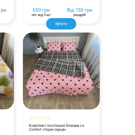
грн
650 грн
Від
750 грн
опт від 3 шт
роздріб
Купити
Комплект постільної білизни Le
Confort «Чорні серця»