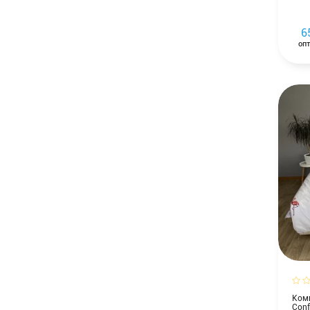
6
опт
Комп
Conf