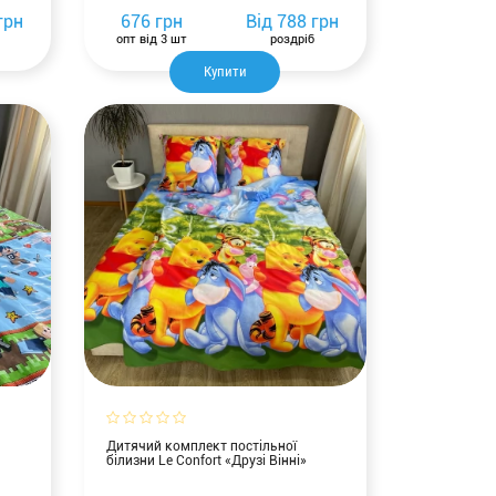
грн
676 грн
Від
788 грн
опт від 3 шт
роздріб
Купити
Дитячий комплект постільної
білизни Le Confort «Друзі Вінні»