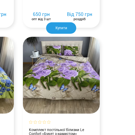
грн
650 грн
Від
750 грн
опт від 3 шт
роздріб
Купити
Комплект постільної білизни Le
Confort «Букет з намистом»