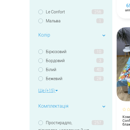
6
опт
Le Confort
256
Мальва
1
Колір
Бірюзовий
10
Бордовий
3
Білий
40
Бежевий
28
Ще (+15)
Комплектація
Комп
Conf
Простирадло,
257
бла