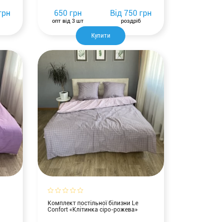
грн
650 грн
Від
750 грн
опт від 3 шт
роздріб
Купити
Комплект постільної білизни Le
Confort «Клітинка сіро-рожева»