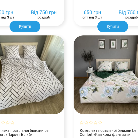
50 грн
Від
750 грн
650 грн
Від
750 
 від 3 шт
роздріб
опт від 3 шт
роздріб
Купити
Купити
лект постільної білизни Le
Комплект постільної білизни Le
ort «Паркет Білий»
Confort «Квіткова фантазія»