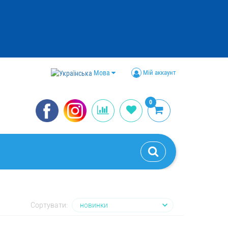
Мова
Мій аккаунт
0
Сортувати: