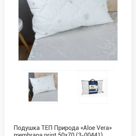
Комплекти з ковдр, подушок і постільної білизни
Подушка ТЕП Природа «Aloe Vera»
membrana print 50х70 (3-00441)