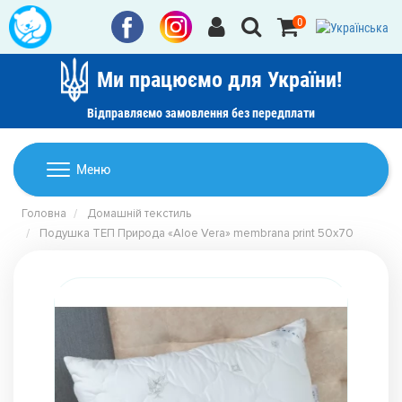
0
Ми працюємо для України!
Відправляємо замовлення без передплати
Домашній текстиль
Меню
Ковдри
Головна
Домашній текстиль
Дитячі товари
Подушка ТЕП Природа «Aloe Vera» membrana print 50х70
Подушки
Дитячий текстиль
Постільна білизна
Товари для дому
Пледи
Машинки для стрижки та гоління
Акції
Покривала
Рушники
Наматрацники