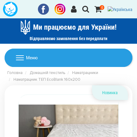
0
Ми працюємо для України!
Відправляємо замовлення без передплати
Домашній текстиль
Меню
Ковдри
Головна
Домашній текстиль
Наматрацники
Дитячі товари
Наматрацник ТЕП EcoBlank 160х200
Подушки
Дитячий текстиль
Постільна білизна
Новинка
Товари для дому
Пледи
Машинки для стрижки та гоління
Акції
Покривала
Рушники
Наматрацники