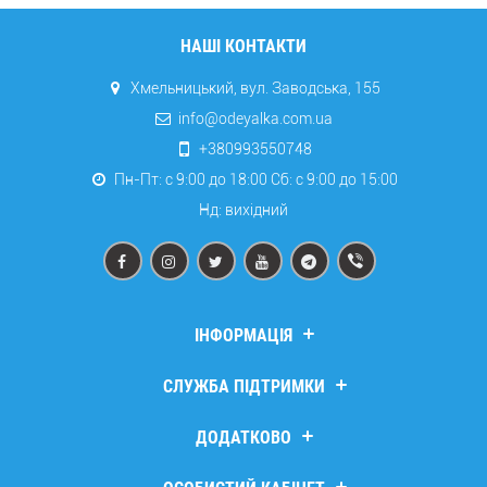
НАШІ КОНТАКТИ
Хмельницький, вул. Заводська, 155
info@odeyalka.com.ua
+380993550748
Пн-Пт: с 9:00 до 18:00 Сб: c 9:00 до 15:00
Нд: вихідний
ІНФОРМАЦІЯ
Дропшипінг
СЛУЖБА ПІДТРИМКИ
Про компанію
Доставка та оплата
Зв’язатися з нами
ДОДАТКОВО
Повернення та обмін
Повернення товару
Політика безпеки
Мапа сайту
Виробники