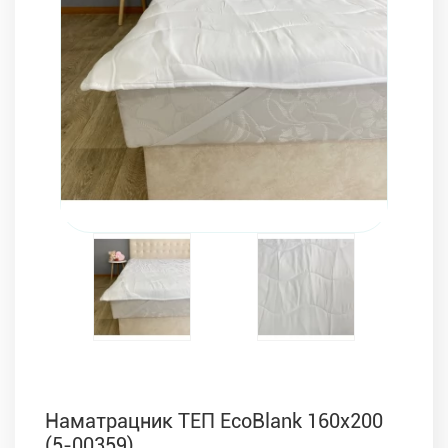
Комплекти з ковдр, подушок і постільної білизни
Наматрацник ТЕП EcoBlank 160х200
(5-00359)