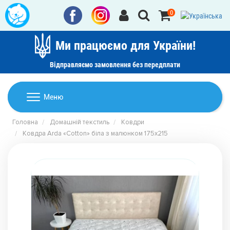
0
Ми працюємо для України!
Відправляємо замовлення без передплати
Домашній текстиль
Меню
Ковдри
Головна
Домашній текстиль
Ковдри
Дитячі товари
Ковдра Arda «Cotton» біла з малюнком 175х215
Подушки
Дитячий текстиль
Постільна білизна
Товари для дому
Пледи
Машинки для стрижки та гоління
Акції
Покривала
Рушники
Наматрацники