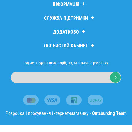
ІНФОРМАЦІЯ
Дропшипінг
СЛУЖБА ПІДТРИМКИ
Про компанію
Доставка та оплата
Зв’язатися з нами
ДОДАТКОВО
Повернення та обмін
Повернення товару
Політика безпеки
Мапа сайту
Виробники
ОСОБИСТИЙ КАБІНЕТ
Договір публічної оферти
Подарункові сертифікати
Оптовим покупцям
Партнери
Особистий кабінет
Товари зі знижкою
Історія замовлень
Будьте в курсі наших акцій, підпишіться на розсилку:
Мої закладки
Розсилка новин
Розробка і просування інтернет-магазину -
Outsourcing Team