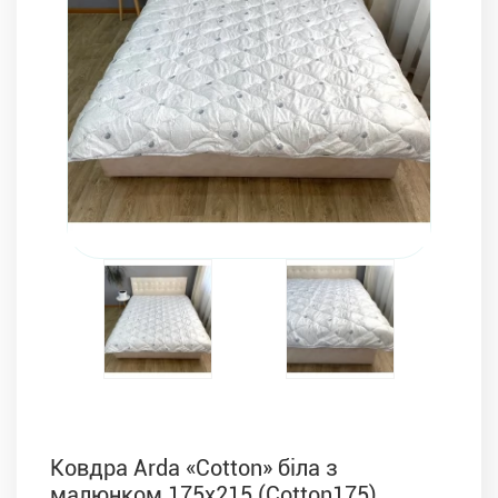
Комплекти з ковдр, подушок і постільної білизни
Ковдра Arda «Cotton» біла з
малюнком 175х215 (Cotton175)