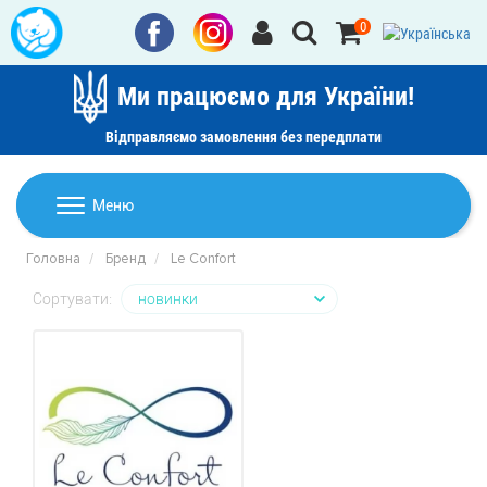
0
Ми працюємо для України!
Відправляємо замовлення без передплати
Домашній текстиль
Меню
Ковдри
Головна
Бренд
Le Confort
Дитячі товари
Подушки
Сортувати:
Дитячий текстиль
Постільна білизна
Товари для дому
Пледи
Машинки для стрижки та гоління
Акції
Покривала
Рушники
Наматрацники