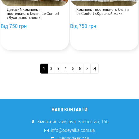
Детский комплект
Комплект постельного белья
постельного белья Le Confort
Le Confort «Красный мак»
«Вухо-лапо-хвост»
Від 750 грн
Від 750 грн
1
2
3
4
5
6
>
>|
НАШІ КОНТАКТИ
Хмельницький, вул. Заводська, 155
info@odeyalka.com.ua
+380993550748