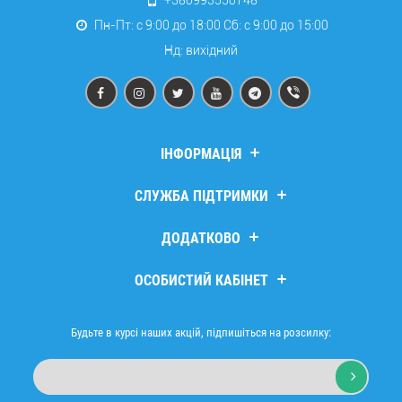
Пн-Пт: с 9:00 до 18:00 Сб: c 9:00 до 15:00
Нд: вихідний
ІНФОРМАЦІЯ
Дропшипінг
СЛУЖБА ПІДТРИМКИ
Про компанію
Доставка та оплата
Зв’язатися з нами
ДОДАТКОВО
Повернення та обмін
Повернення товару
Політика безпеки
Мапа сайту
Виробники
ОСОБИСТИЙ КАБІНЕТ
Договір публічної оферти
Подарункові сертифікати
Оптовим покупцям
Партнери
Особистий кабінет
Товари зі знижкою
Історія замовлень
Будьте в курсі наших акцій, підпишіться на розсилку:
Мої закладки
Розсилка новин